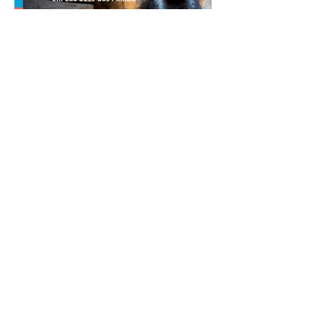
Nova lei reforça proteção
animal e proíbe uso de
correntes em São José dos
Pinhais
05/08/2026 Manter animais
presos por correntes, cordas,
cabos, arames, fitas ou qualquer
outro tipo de contenção passou a
ser proibido em São José dos
Pinhais. A mudança está prevista
na Lei Municipal nº 4.960/2026,
que alterou a Lei nº 4.231/2023 e
reforça as normas de proteção e
bem-estar animal no município.
A nova legislação já está em vigor