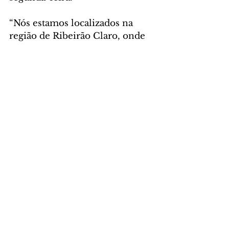
“Nós estamos localizados na 
região de Ribeirão Claro, onde 
tem a maior tirolesa do Paraná. 
No Daj Resort, temos a maior 
piscina coberta com 
cromoterapia do Brasil. Essa é a 
nossa exclusividade, além da 
culinária que é feita com 
produtos locais. A promoção é 
de 15% de desconto para os 
meses de setembro e novembro 
deste ano e também para o mês 
de junho de 2025”, disse 
Cleverson Silva, representante 
do Resort. 
Também participam do Feirão 