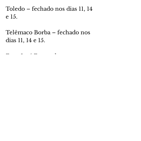
Toledo – fechado nos dias 11, 14 
e 15. 
Telêmaco Borba – fechado nos 
dias 11, 14 e 15.
Foto: José Fernando 
Ogura/Arquivo AEN
GERAL
Comentários
Escreva um comentário