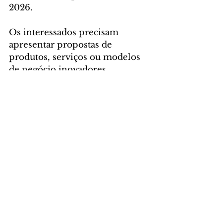
2026.
Os interessados precisam 
apresentar propostas de 
produtos, serviços ou modelos 
de negócio inovadores, 
conforme critérios que serão 
avaliados por uma banca 
examinadora. O edital pode ser 
consultado 
AQUI
.
Foto: Hedeson Alves/Tecpar
GERAL