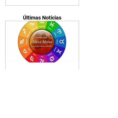
Últimas Notícias
Horóscopo - 09/08/2026
Tenha seu Mapa Astral de
nascimento, o Mapa astral do Ano
de 2026 e 2027, o que os planetas
indicam para o seu: Trabalho,
Amor, Dinheiro, Saúde e Família.
Estudo com 35 páginas. Adquira