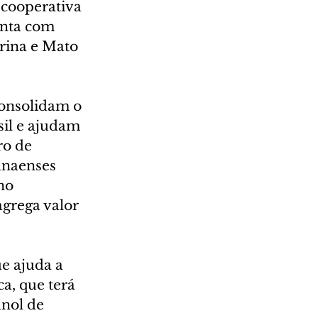
 cooperativa 
onta com 
rina e Mato 
onsolidam o 
il e ajudam 
o de 
anaenses 
no 
grega valor 
e ajuda a 
a, que terá 
nol de 