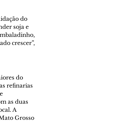
idação do 
er soja e 
embaladinho, 
do crescer”, 
ores do 
s refinarias 
e 
om as duas 
cal. A 
 Mato Grosso 