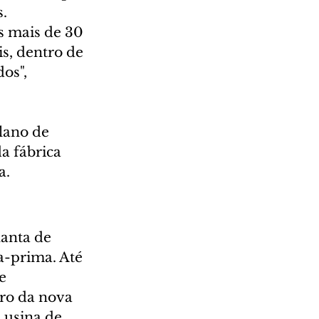
. 
 mais de 30 
s, dentro de 
os", 
lano de 
a fábrica 
a.
anta de 
a-prima. Até 
e 
ro da nova 
 usina de 