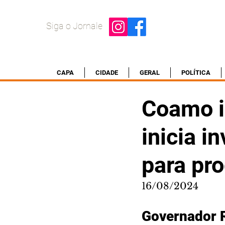
Siga o Jornale
CAPA
CIDADE
GERAL
POLÍTICA
Coamo i
inicia i
para pro
16/08/2024
Governador R