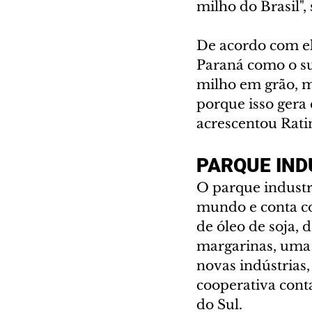
milho do Brasil",
De acordo com el
Paraná como o s
milho em grão, m
porque isso gera 
acrescentou Rati
PARQUE IND
O parque indust
mundo e conta co
de óleo de soja, 
margarinas, uma 
novas indústrias,
cooperativa cont
do Sul.