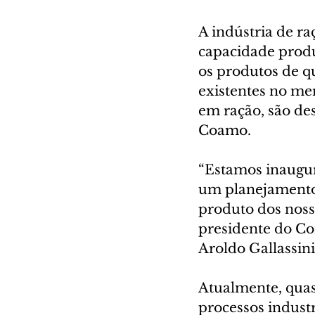
A indústria de r
capacidade produ
os produtos de q
existentes no me
em ração, são de
Coamo.
“Estamos inaugura
um planejamento 
produto dos noss
presidente do C
Aroldo Gallassini
Atualmente, qua
processos industr