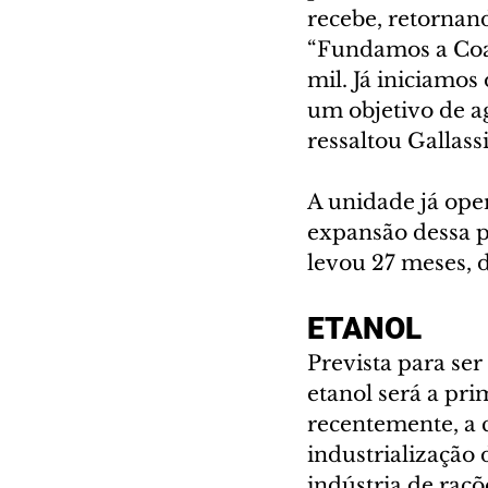
recebe, retornan
“Fundamos a Coa
mil. Já iniciamos
um objetivo de a
ressaltou Gallassi
A unidade já ope
expansão dessa p
levou 27 meses, 
ETANOL
Prevista para se
etanol será a pri
recentemente, a 
industrialização
indústria de raçõ