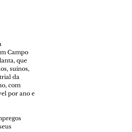
a 
 em Campo 
anta, que 
os, suínos, 
rial da 
ho, com 
el por ano e 
mpregos 
seus 