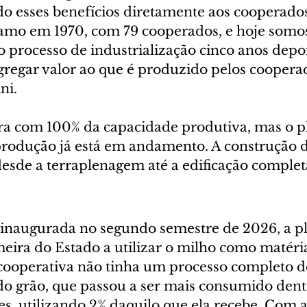
do esses benefícios diretamente aos cooperados
mo em 1970, com 79 cooperados, e hoje somos
 o processo de industrialização cinco anos depoi
gregar valor ao que é produzido pelos cooperad
ni.
ra com 100% da capacidade produtiva, mas o p
rodução já está em andamento. A construção d
desde a terraplenagem até a edificação complet
r inaugurada no segundo semestre de 2026, a pl
meira do Estado a utilizar o milho como matéri
cooperativa não tinha um processo completo d
 do grão, que passou a ser mais consumido dent
es, utilizando 2% daquilo que ela recebe. Com a