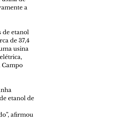
ivamente a 
 de etanol 
ca de 37,4 
 uma usina 
létrica, 
em Campo 
anha 
de etanol de 
o”, afirmou 