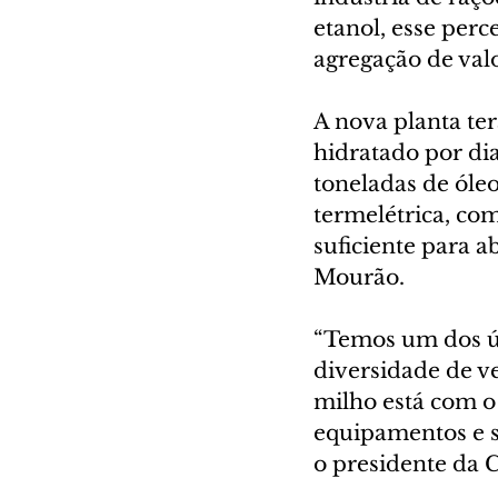
etanol, esse perc
agregação de val
A nova planta te
hidratado por dia
toneladas de óle
termelétrica, co
suficiente para 
Mourão.
“Temos um dos ú
diversidade de ve
milho está com o
equipamentos e s
o presidente da 