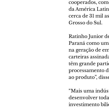
cooperados, como 
da América Latin
cerca de 31 mil a
Grosso do Sul.
Ratinho Junior d
Paraná como um d
na geração de e
carteiras assinad
têm grande parti
processamento da
ao produto”, diss
“Mais uma indúst
desenvolver toda 
investimento bili