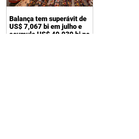
Balança tem superávit de
US$ 7,067 bi em julho e
acumula US$ 49,039 bi no
ano
06/08/2026 A balança comercial
brasileira registrou superávit
comercial de US$ 7,067 bilhões
em julho, segundo dados
divulgados nesta quinta-feira, 6,
pela Secretaria de Comércio
Exterior (Secex) do Ministério do
Desenvolvimento, Indústria,
Comércio e Serviços (MDIC). O
valor foi alcançado com
exportações de US$ 34,119 bilhões
e importações de US$ 27,052
bilhões. O resultado de julho