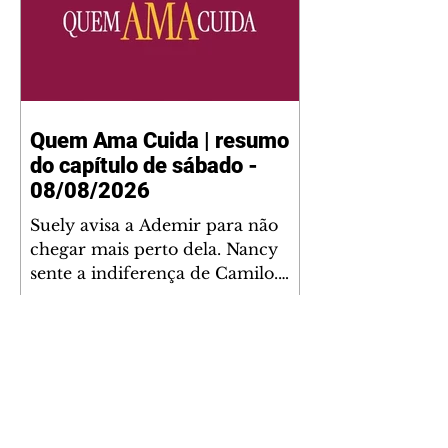
Quem Ama Cuida | resumo
do capítulo de sábado -
08/08/2026
Suely avisa a Ademir para não
chegar mais perto dela. Nancy
sente a indiferença de Camilo.
Tiago diz a Ingrid que ela não
tem competência para presidir a
joalheria. André conta a Pedro
que a associação de advogados
expulsou Ademir. Laurentino
contrata Adriana para servir no
restaurante. Adriana vê Pedro e