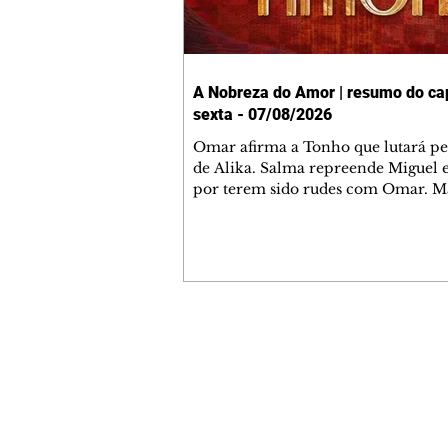
A Nobreza do Amor | resumo do cap
sexta - 07/08/2026
Omar afirma a Tonho que lutará p
de Alika. Salma repreende Miguel 
por terem sido rudes com Omar. M
Helena aconselha Manoel sobre se
namoro com Ana Maria. Pressiona
Bakari revela a Jendal que Chinua 
em terras inimigas. Omar pede que
acompanhe até a agência bancária
alerta Dumi, Akin e Ladisa sobre as
desconfianças de Jendal, que sonda
Contato comercial
sobre seu conselheiro. Chinua suge
mmjornale@gmail.com
Kênia reveja sua decisão de se junta
Telefone: (41) 99978-9956
rebel
Redação