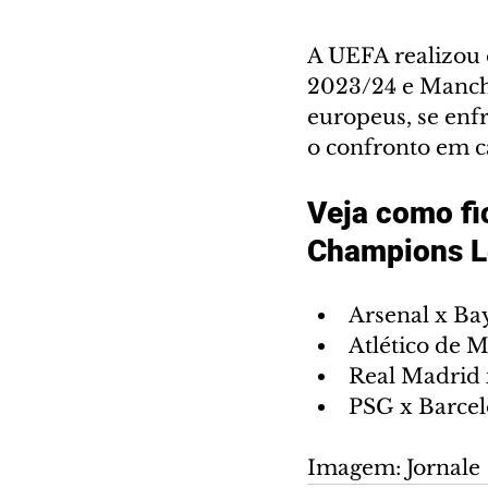
A UEFA realizou 
2023/24 e Manche
europeus, se enf
o confronto em ca
Veja como fi
Champions L
Arsenal x B
Atlético de 
Real Madrid 
PSG x Barce
Imagem: Jornale