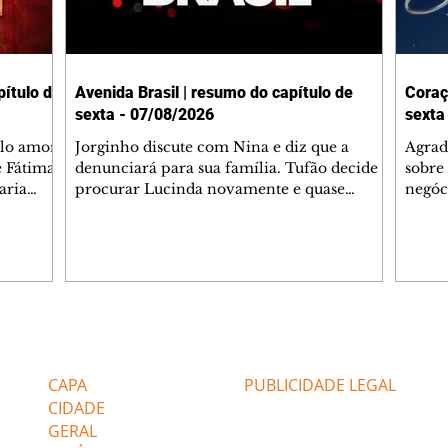
ítulo de
Avenida Brasil | resumo do capítulo de
Coraç
sexta - 07/08/2026
sexta
elo amor
Jorginho discute com Nina e diz que a
Agrad
e Fátima
denunciará para sua família. Tufão decide
sobre 
aria
procurar Lucinda novamente e quase
negóc
u
encontra Nina no lixão. Débora se
Janet
do,
preocupa com Jorginho. Monalisa pede que
Verôn
esteve
Olenka não a deixe sozinha. Tufão
inform
 Alika o
encontra Jorginho e o leva para casa. Max é
procu
. Chinua
hostil com Carminha. Diógenes se irrita
que e
quando Tavinho diz que não negociará o
decep
 Pascoal
passe de Roni por causa de sua sexualidade.
que s
Editorias
Editais Certificados
re que
Janaína admite para Jorginho que Lúcio e
preoc
r aos
Max estavam envolvidos na tentativa de
Cinar
CAPA
PUBLICIDADE LEGAL
assalto à
desco
CIDADE
GERAL