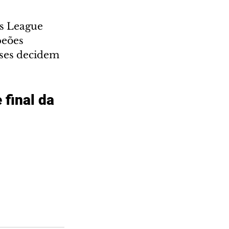
s League 
peões 
eses decidem 
final da 