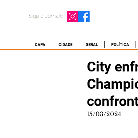
Siga o Jornale
CAPA
CIDADE
GERAL
POLÍTICA
City enf
Champio
confron
15/03/2024