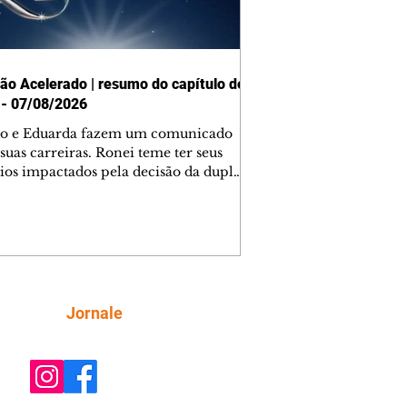
ão Acelerado | resumo do capítulo de
 - 07/08/2026
o e Eduarda fazem um comunicado
suas carreiras. Ronei teme ter seus
ios impactados pela decisão da dupla.
e decide prestar queixa contra
ica. Gael descobre que Naiane passou
ações sigilosas para Talita. Ronei
ra Verônica novamente e descobre
la deixou Bom Retorno. Gael se
ciona com Naiane. Valéria anuncia
e mudará de país, e Eduarda se
Siga
Jornale
upa com Sol. Palhares desconfia de
a em relação a Zilá. Ronei e Cinara
nfia