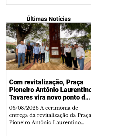
Últimas Notícias
Com revitalização, Praça
Pioneiro Antônio Laurentino
Tavares vira novo ponto de
encontro para famílias e
06/08/2026 A cerimônia de
moradores do Jardim
entrega da revitalização da Praça
Liberdade
Pioneiro Antônio Laurentino
Tavares, localizada no