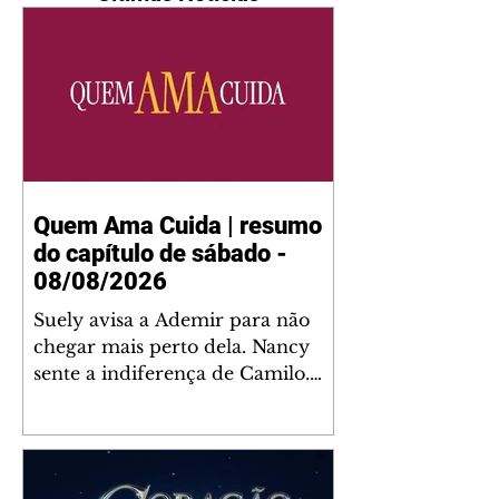
Quem Ama Cuida | resumo
do capítulo de sábado -
08/08/2026
Suely avisa a Ademir para não
chegar mais perto dela. Nancy
sente a indiferença de Camilo.
Tiago diz a Ingrid que ela não
tem competência para presidir a
joalheria. André conta a Pedro
que a associação de advogados