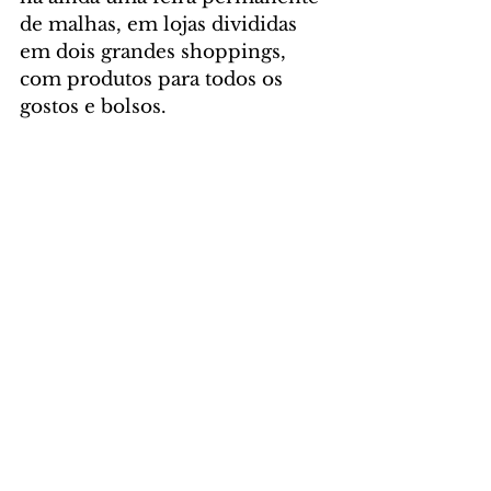
de malhas, em lojas divididas 
em dois grandes shoppings, 
com produtos para todos os 
gostos e bolsos.
Para saber mais sobre o 
Circuito das Águas Paulista 
(CICAP), acesse: 
www.circuitodasaguaspaulista.sp.
gov.br
Foto: Divulgação/CICAP 
Amparo
TURISMO
Comentários