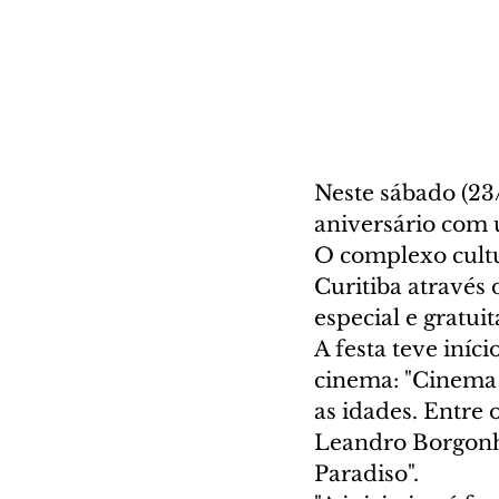
Neste sábado (23/
aniversário com u
O complexo cultur
Curitiba através
especial e gratuit
A festa teve iníc
cinema: "Cinema P
as idades. Entre 
Leandro Borgonha
Paradiso". 