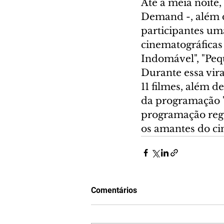
Até a meia noite,
Demand -, além do
participantes um
cinematográficas
Indomável", "Peq
Durante essa vira
11 filmes, além d
da programação "
programação regu
os amantes do ci
Comentários