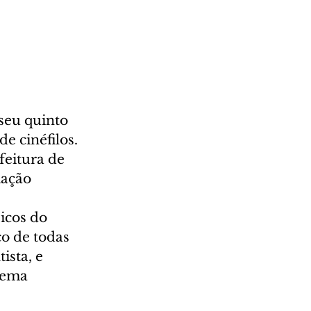
seu quinto 
e cinéfilos. 
feitura de 
ação 
icos do 
o de todas 
ista, e 
nema 