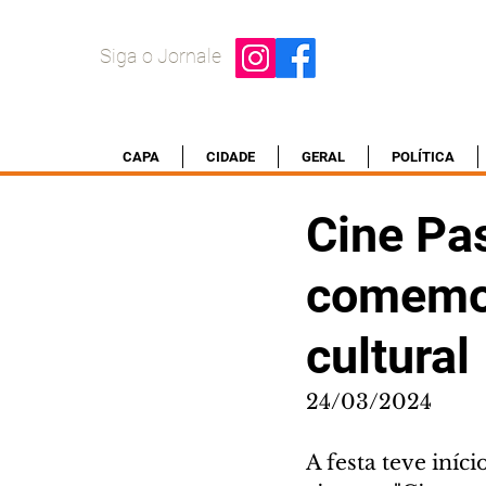
Siga o Jornale
CAPA
CIDADE
GERAL
POLÍTICA
Cine Pas
comemor
cultural
24/03/2024
A festa teve iníc