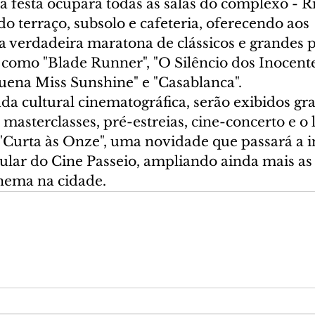
 a festa ocupará todas as salas do complexo - R
 terraço, subsolo e cafeteria, oferecendo aos 
a verdadeira maratona de clássicos e grandes 
 como "Blade Runner", "O Silêncio dos Inocente
uena Miss Sunshine" e "Casablanca".
da cultural cinematográfica, serão exibidos gr
e masterclasses, pré-estreias, cine-concerto e 
Curta às Onze", uma novidade que passará a in
lar do Cine Passeio, ampliando ainda mais as
nema na cidade.