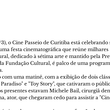
3), o Cine Passeio de Curitiba está celebrando 
ma festa cinematográfica que reúne milhares d
al, dedicado à sétima arte e mantido pela Pre
 da Fundação Cultural, é palco de uma program
a.
io com uma matinê, com a exibição de dois cláss
aradiso" e "Toy Story", que cativaram o públic
os presentes estavam Michele Bail, cirurgiã dent
, ator, que chegaram cedo para assistir a "Ci