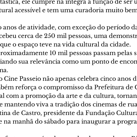
antástica, ele cumpre na íntegra a função de ser
ural acessível e tem uma curadoria muito bem 
o anos de atividade, com exceção do período d
ecebeu cerca de 250 mil pessoas, uma demonst
que o espaço teve na vida cultural da cidade. 
oximadamente 10 mil pessoas passam pelas su
ciando sua relevância como um ponto de encont
ma.
o Cine Passeio não apenas celebra cinco anos d
mbém reforça o compromisso da Prefeitura de C
l com a promoção da arte e da cultura, torna
 e mantendo viva a tradição dos cinemas de rua
tina de Castro, presidente da Fundação Cultura
te na manhã do sábado para inaugurar a progr