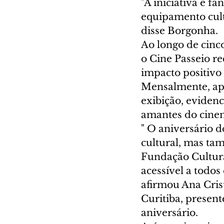
"A iniciativa é f
equipamento cult
disse Borgonha.
Ao longo de cinc
o Cine Passeio r
impacto positivo 
Mensalmente, apr
exibição, eviden
amantes do cine
" O aniversário d
cultural, mas ta
Fundação Cultura
acessível a todos
afirmou Ana Cris
Curitiba, presen
aniversário.