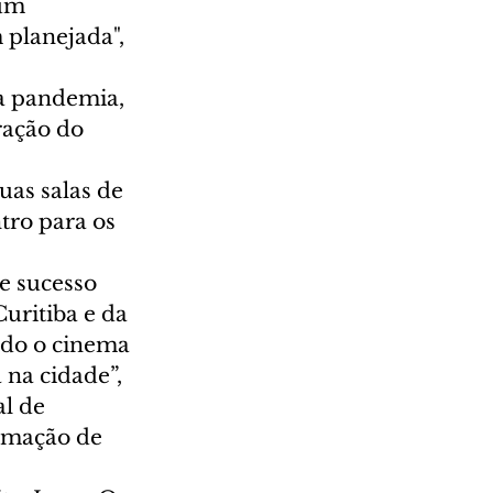
 um 
planejada", 
a pandemia, 
ração do 
as salas de 
ro para os 
e sucesso 
uritiba e da 
ndo o cinema 
 na cidade”, 
l de 
amação de 