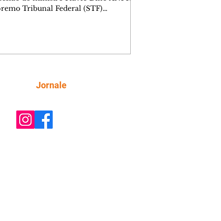
remo Tribunal Federal (STF)
ou nesta sexta-feira (7) o julgamento
i analisar a decisão liminar que
ndeu o processo de desestatização da
nhia de Tecnologia da Informação e
icação do Paraná (Celepar). A
e, prevista para ocorrer até o dia 18 de
, será feita no âmbito da Ação Direta
Siga
Jornale
constitucionalidade, relatada pelo
ministro Flávio Dino. A liminar fo