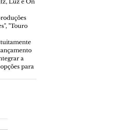
itz, Luz e On 
produções 
s", "Touro 
atuitamente 
o lançamento 
tegrar a 
 opções para 