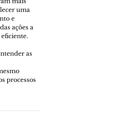
ram mais 
elecer uma 
nto e 
das ações a 
eficiente.
ntender as 
 mesmo 
s processos 