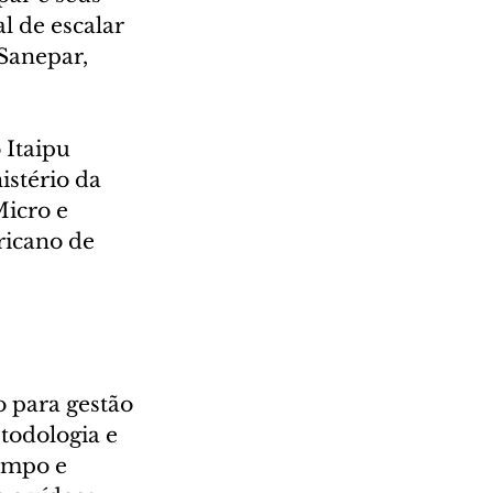
l de escalar 
Sanepar, 
Itaipu 
stério da 
icro e 
icano de 
 para gestão 
todologia e 
ampo e 