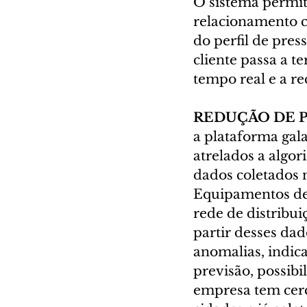
O sistema permit
relacionamento c
do perfil de pres
cliente passa a 
tempo real e a r
REDUÇÃO DE P
a plataforma gal
atrelados a algor
dados coletados n
Equipamentos de 
rede de distribu
partir desses dad
anomalias, indic
previsão, possib
empresa tem cer