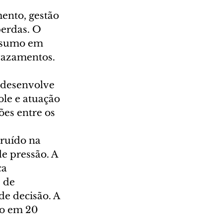
ento, gestão 
perdas. O 
onsumo em 
vazamentos.
 desenvolve 
le e atuação 
ões entre os 
ruído na 
e pressão. A 
a 
 de 
e decisão. A 
o em 20 