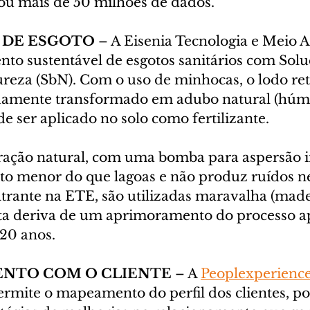
tou mais de 50 milhões de dados.
 DE ESGOTO
 – A Eisenia Tecnologia e Meio 
nto sustentável de esgotos sanitários com Solu
reza (SbN). Com o uso de minhocas, o lodo ret
uamente transformado em adubo natural (húmu
de ser aplicado no solo como fertilizante.
ração natural, com uma bomba para aspersão i
to menor do que lagoas e não produz ruídos n
trante na ETE, são utilizadas maravalha (madei
ta deriva de um aprimoramento do processo ap
 20 anos.
NTO COM O CLIENTE
 – A 
Peoplexperience
rmite o mapeamento do perfil dos clientes, pos