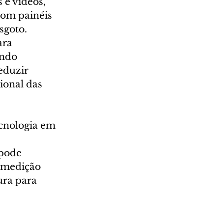
 e vídeos, 
com painéis 
sgoto.
ara 
ndo 
eduzir 
ional das 
cnologia em 
pode 
A medição 
ura para 