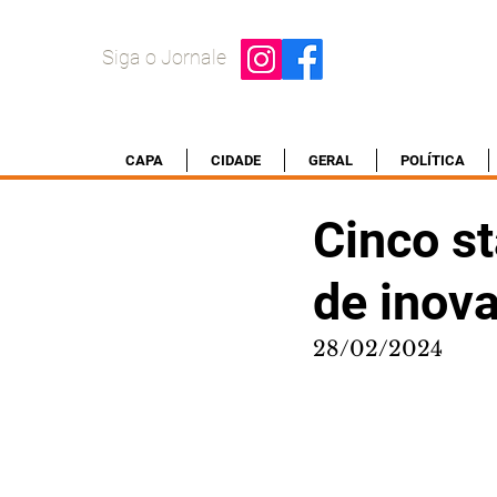
Siga o Jornale
CAPA
CIDADE
GERAL
POLÍTICA
Cinco s
de inov
28/02/2024