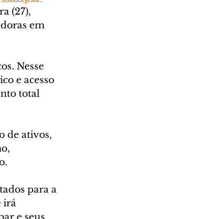
a (27), 
adoras em 
os. Nesse 
ico e acesso 
to total 
 de ativos, 
o, 
o.
tados para a 
irá 
ar e seus 