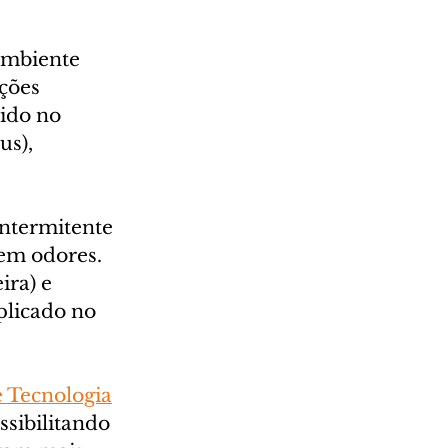
Ambiente 
ções 
ido no 
s), 
ntermitente 
em odores. 
ra) e 
licado no 
 Tecnologia
sibilitando 