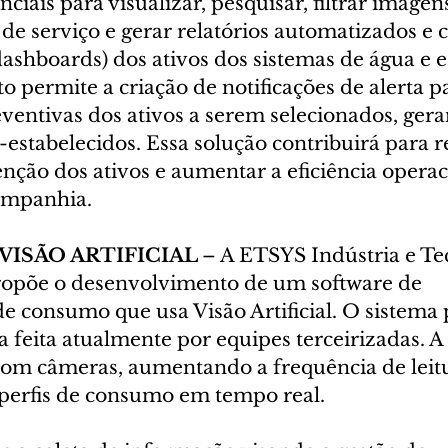
ciais para visualizar, pesquisar, filtrar imagens
de serviço e gerar relatórios automatizados e 
dashboards) dos ativos dos sistemas de água e e
 permite a criação de notificações de alerta p
entivas dos ativos a serem selecionados, gera
estabelecidos. Essa solução contribuirá para r
nção dos ativos e aumentar a eficiência operac
ompanhia.
ISÃO ARTIFICIAL 
– A ETSYS Indústria e Te
ropõe o desenvolvimento de um software de 
 consumo que usa Visão Artificial. O sistema 
ura feita atualmente por equipes terceirizadas. 
 com câmeras, aumentando a frequência de leit
perfis de consumo em tempo real.