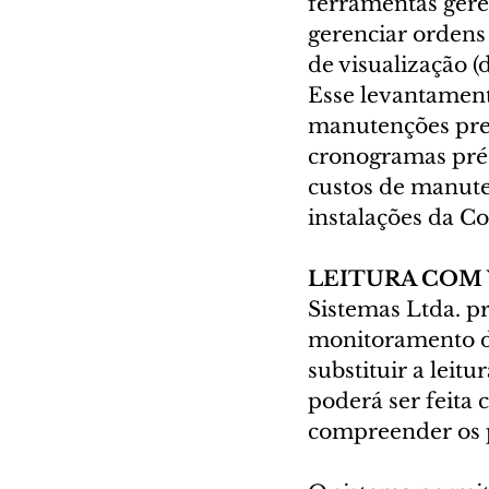
ferramentas geren
gerenciar ordens 
de visualização (
Esse levantamento
manutenções prev
cronogramas pré-
custos de manute
instalações da C
LEITURA COM V
Sistemas Ltda. p
monitoramento de
substituir a leit
poderá ser feita
compreender os 