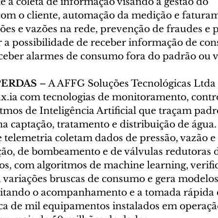
e a coleta de informação visando a gestão do 
om o cliente, automação da medição e faturam
sões e vazões na rede, prevenção de fraudes e 
ter a possibilidade de receber informação de c
eceber alarmes de consumo fora do padrão ou 
ERDAS 
– A AFFG Soluções Tecnológicas Ltda
ax.ia com tecnologias de monitoramento, contro
itmos de Inteligência Artificial que traçam padr
a captação, tratamento e distribuição de água.
telemetria coletam dados de pressão, vazão e 
ição, de bombeamento e de válvulas redutoras d
os, com algoritmos de machine learning, verific
a variações bruscas de consumo e gera modelos
ilitando o acompanhamento e a tomada rápida d
ca de mil equipamentos instalados em operaçã