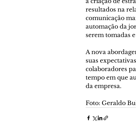
a criação de est
resultados na re
comunicação mais
automação da jorn
serem tomadas e 
A nova abordagem
suas expectativas
colaboradores pa
tempo em que aum
da empresa.
Foto: Geraldo B