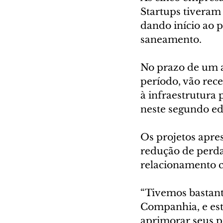
Startups tiveram 
dando início ao 
saneamento. 
No prazo de um a
período, vão rece
à infraestrutura 
neste segundo edi
Os projetos apres
redução de perda
relacionamento c
“Tivemos bastant
Companhia, e est
aprimorar seus pr