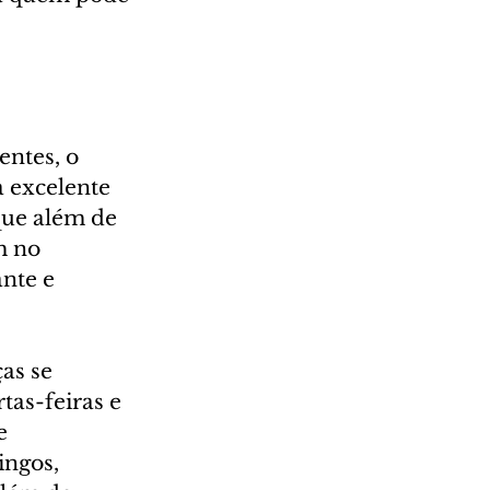
ntes, o 
 excelente 
que além de 
m no 
nte e 
as se 
tas-feiras e 
e 
ingos, 