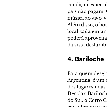
condição especia
pais não pagam. 
música ao vivo, v
Além disso, o hot
localizada em um
poderá aproveit
da vista deslumbr
4. Bariloche 
Para quem deseja 
Argentina, é um d
dos lugares mais 
Decolar. Bariloc
do Sul, o Cerro 
considerado o oit