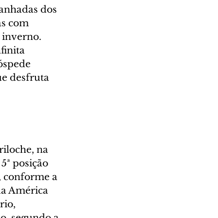
panhadas dos 
as com 
 inverno. 
inita 
óspede 
e desfruta 
riloche, na 
5ª posição 
, conforme a 
da América 
io, 
o, segundo a 