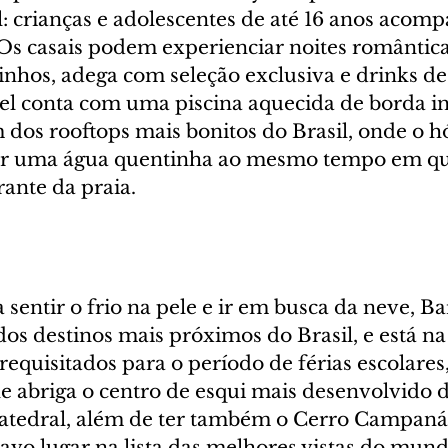
l: crianças e adolescentes de até 16 anos acom
Os casais podem experienciar noites romântic
inhos, adega com seleção exclusiva e drinks de
el conta com uma piscina aquecida de borda inf
 dos rooftops mais bonitos do Brasil, onde o h
ar uma água quentinha ao mesmo tempo em qu
ante da praia.
sentir o frio na pele e ir em busca da neve, Ba
os destinos mais próximos do Brasil, e está na 
requisitados para o período de férias escolares
he abriga o centro de esqui mais desenvolvido 
Catedral, além de ter também o Cerro Campanár
avo lugar na lista das melhores vistas do mund