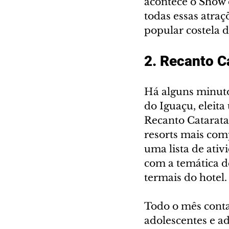
acontece o Show 
todas essas atraçõ
popular costela d
2. Recanto Ca
Há alguns minuto
do Iguaçu, eleita
Recanto Catarat
resorts mais com
uma lista de ativ
com a temática de
termais do hotel.
Todo o mês conta
adolescentes e ad