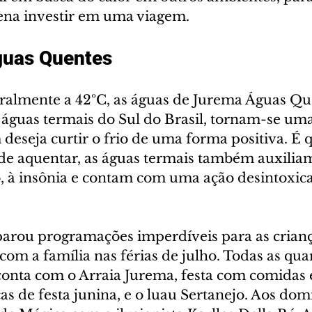
pena investir em uma viagem. 
guas Quentes 
almente a 42ºC, as águas de Jurema Águas Que
 águas termais do Sul do Brasil, tornam-se uma
deseja curtir o frio de uma forma positiva. É 
 de aquentar, as águas termais também auxilia
, à insônia e contam com uma ação desintoxica
rou programações imperdíveis para as crianç
com a família nas férias de julho. Todas as quar
 conta com o Arraia Jurema, festa com comidas 
cas de festa junina, e o luau Sertanejo. Aos dom