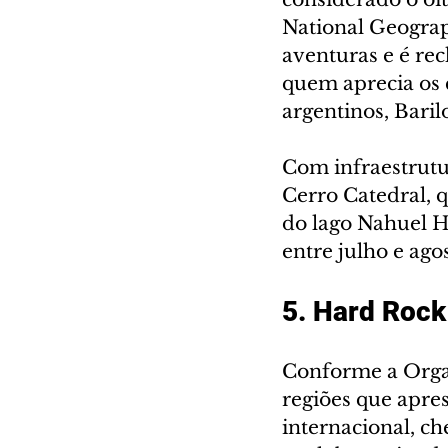
National Geograph
aventuras e é rec
quem aprecia os c
argentinos, Barilo
Com infraestrutur
Cerro Catedral, q
do lago Nahuel Hu
entre julho e agos
5. Hard Rock
Conforme a Orga
regiões que apre
internacional, ch