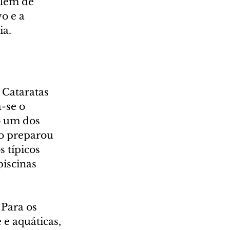
Além de 
o e a 
ia.
 Cataratas 
-se o 
 um dos 
xo preparou 
 típicos 
piscinas 
Para os 
 e aquáticas, 