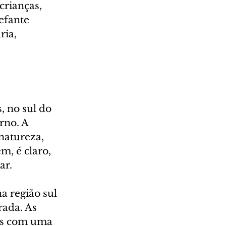
crianças, 
efante 
ria, 
 no sul do 
rno. A 
natureza, 
m, é claro, 
ar.
 região sul 
ada. As 
ids com uma 