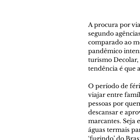
A procura por vi
segundo agências
comparado ao me
pandêmico inten
turismo Decolar, 
tendência é que a
O período de féri
viajar entre fam
pessoas por quem
descansar e aprov
marcantes. Seja 
águas termais pa
‘fugindo’ do Bra