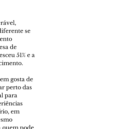
rável, 
iferente se 
ento 
sa de 
esceu 51% e a 
cimento. 
uem gosta de 
r perto das 
l para 
riências 
rio, em 
esmo 
ra quem pode 