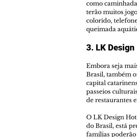
como caminhadas, 
terão muitos jogo
colorido, telefone
queimada aquátic
3. LK Design 
Embora seja mais 
Brasil, também of
capital catarine
passeios culturai
de restaurantes e
O LK Design Hote
do Brasil, está 
famílias poderão