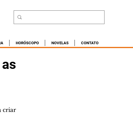
RA
HORÓSCOPO
NOVELAS
CONTATO
 as
 criar 