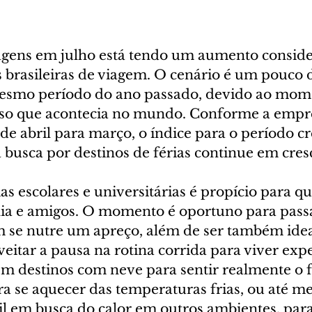
agens em julho está tendo um aumento conside
 brasileiras de viagem. O cenário é um pouco d
smo período do ano passado, devido ao mom
so que acontecia no mundo. Conforme a empre
de abril para março, o índice para o período cr
 busca por destinos de férias continue em cres
as escolares e universitárias é propício para q
ília e amigos. O momento é oportuno para passa
 se nutre um apreço, além de ser também idea
eitar a pausa na rotina corrida para viver expe
em destinos com neve para sentir realmente o f
ra se aquecer das temperaturas frias, ou até m
sil em busca do calor em outros ambientes, pa