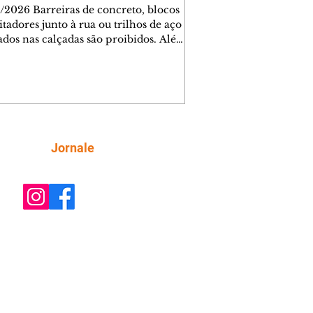
/2026 Barreiras de concreto, blocos
tadores junto à rua ou trilhos de aço
lados nas calçadas são proibidos. Além
rem obstáculos para a livre circulação
destres, essas estruturas podem causar
rar acidentes de trânsito — e os
ietários dos imóveis podem ser
sabilizados. O alerta é do Instituto de
isa e Planejamento de Ponta Grossa
), que está intensificando a
Siga
Jornale
ização sobre as calçadas, o que inclui
 barreiras. Um ca