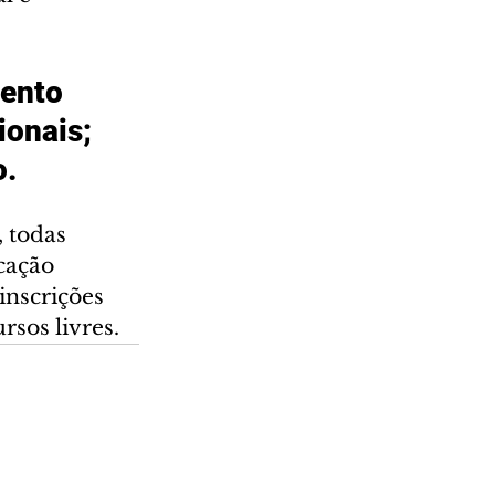
ento 
ionais;  
. 
 todas 
cação 
inscrições 
rsos livres.