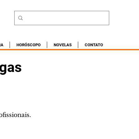
RA
HORÓSCOPO
NOVELAS
CONTATO
agas
issionais. 