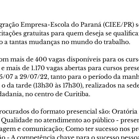
gração Empresa-Escola do Paraná (CIEE/PR) s
tações gratuitas para quem deseja se qualificar
o a tantas mudanças no mundo do trabalho. 
om mais de 400 vagas disponíveis para os curso
 e mais de 1.170 vagas abertas para cursos prese
25/07 a 29/07/22, tanto para o período da manh
 o da tarde (13h30 às 17h30), realizados na sed
adania, no centro de Curitiba.
ocurados do formato presencial são: Oratória -
; Qualidade no atendimento ao público - presen
uagem e comunicação; Como ter sucesso nos pr
ão - A competência chave para o sucesso pessoa