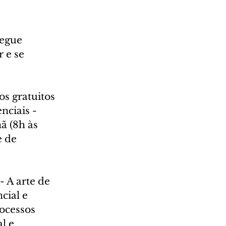
egue 
 e se 
s gratuitos 
nciais - 
ã (8h às 
e de 
 A arte de 
cial e 
ocessos 
l e 