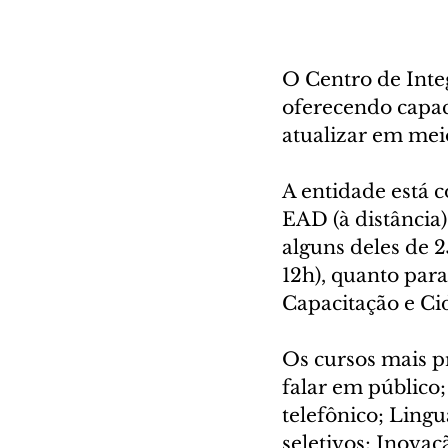
O Centro de Inte
oferecendo capaci
atualizar em mei
A entidade está c
EAD (à distância)
alguns deles de 
12h), quanto para
Capacitação e Cid
Os cursos mais pr
falar em público
telefônico; Ling
seletivos; Inovaç