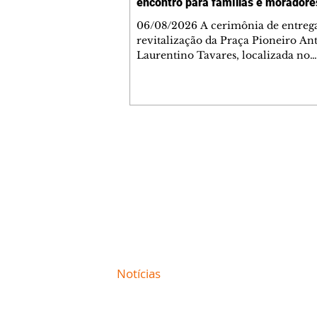
encontro para famílias e moradore
Jardim Liberdade
06/08/2026 A cerimônia de entreg
revitalização da Praça Pioneiro An
Laurentino Tavares, localizada no
cruzamento da Avenida dos Palma
as ruas Laudelino Pedro da Silva e 
Chrisóstomo Capinan, no Jardim
Liberdade, ocorreu nesta quinta-fei
espaço recebeu melhorias que amp
opções de lazer e convivência da
Contato comercial
comunidade, tornando a praça mai
mmjornale@gmail.com
acessível, segura e confortável para
Telefone: (41) 99978-9956
moradores de todas as idades. Entre
intervenções estão a instalação d
Redação
E-mail:
redacaojornale@gmail.com
Site de
Notícias
de Curitiba / Paraná