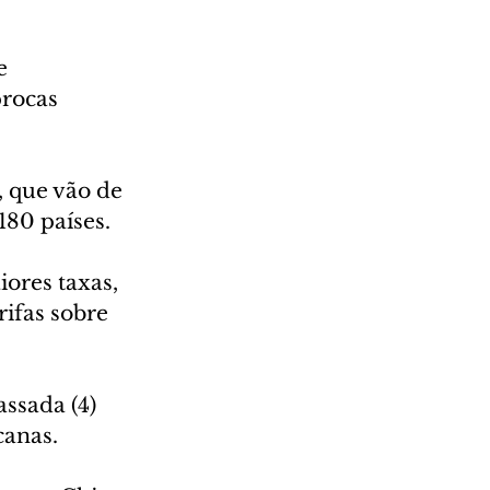
e 
procas 
, que vão de 
180 países.
ores taxas, 
ifas sobre 
ssada (4) 
canas.