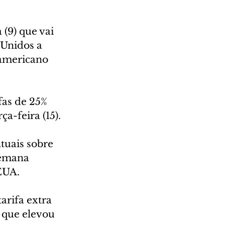
(9) que vai 
Unidos a 
 americano 
as de 25% 
a-feira (15).
tuais sobre 
semana 
EUA.
rifa extra 
 que elevou 