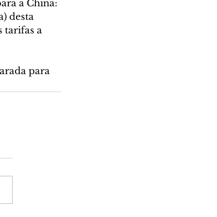
ara a China: 
a) desta 
tarifas a 
arada para 