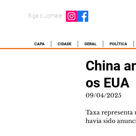
Siga o Jornale
CAPA
CIDADE
GERAL
POLÍTICA
China an
os EUA
09/04/2025
Taxa representa 
havia sido anunc