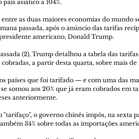
o país asiático a 104%.
ia entre as duas maiores economias do mundo s
emana passada, após o anúncio das tarifas recí
 presidente americano, Donald Trump.
assada (2), Trump detalhou a tabela das tarifas
 cobradas, a partir desta quarta, sobre mais de 
os países que foi tarifado — e com uma das mai
a se somou aos 20% que já eram cobrados em tar
eses anteriormente.
"tarifaço", o governo chinês impôs, na sexta pa
e também 34% sobre todas as importações ameri