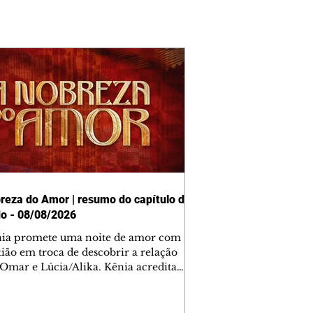
reza do Amor | resumo do capítulo de
o - 08/08/2026
nia promete uma noite de amor com
tião em troca de descobrir a relação
 Omar e Lúcia/Alika. Kênia acredita
inta esteja mesmo ao lado de Jendal, e
o convite para jantar com os dois.
 desabafa com Casemiro e conta que