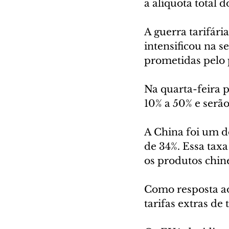
a alíquota total d
A guerra tarifár
intensificou na s
prometidas pelo
Na quarta-feira p
10% a 50% e serão
A China foi um d
de 34%. Essa tax
os produtos chin
Como resposta ao 
tarifas extras d