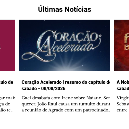
Últimas Notícias
ulo de
Coração Acelerado | resumo do capítulo de
A Nob
sábado - 08/08/2026
sábad
gar mais
Gael desabafa com Irene sobre Naiane. Sem
Virgí
ça de
querer, João Raul causa um tumulto durante
Sebas
 não tem
a reunião de Agrado com um patrocinador.
entre
ia.
Zilá orienta Osmar a seguir Cinara, que
que B
ão de
percebe a movimentação e alerta Ronei.
nega 
ntino
Palhares confronta Cinara sobre a
Tonho