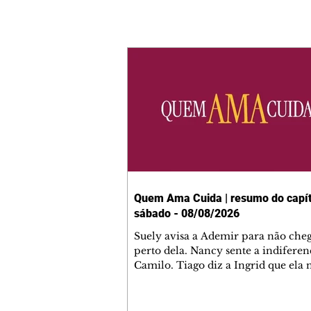
Quem Ama Cuida | resumo do capít
sábado - 08/08/2026
Suely avisa a Ademir para não che
perto dela. Nancy sente a indiferen
Camilo. Tiago diz a Ingrid que ela
competência para presidir a joalher
André conta a Pedro que a associaç
advogados expulsou Ademir. Laure