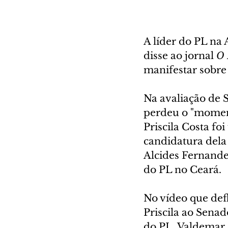
A líder do PL na 
disse ao jornal 
O 
manifestar sobre 
Na avaliação de S
perdeu o "moment
Priscila Costa fo
candidatura dela
Alcides Fernande
do PL no Ceará.
No vídeo que defl
Priscila ao Senad
do PL, Valdemar 