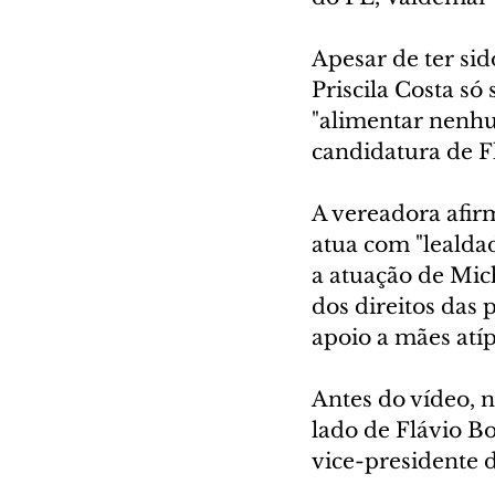
Apesar de ter sid
Priscila Costa só
"alimentar nenhu
candidatura de F
A vereadora afir
atua com "lealdad
a atuação de Mich
dos direitos das 
apoio a mães atíp
Antes do vídeo, n
lado de Flávio Bo
vice-presidente 