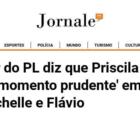
ESPORTES
POLÍCIA
MUNDO
TURISMO
CULTU
r do PL diz que Priscil
'momento prudente' em
helle e Flávio