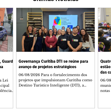
, Guarda
Governança Curitiba DTI se reúne para
Quatr
na
avanço de projetos estratégicos
estão
das c
06/08/2026 Para o fortalecimento dos
projetos que impulsionam Curitiba como
a Lei
06/08
Destino Turístico Inteligente (DTI), a
ncipal
munic
Governança Curitiba DTI se reuniu, nesta
olência
notas
quarta-feira (5/8), no Centro Europeu. O
er no
Desen
encontro reuniu representantes do poder
ada em
(Ideb)
público, da iniciativa privada, da academia
anismos
(5/8)