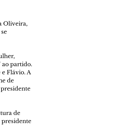
 Oliveira, 
se 
lher, 
 ao partido.
e Flávio. A 
me de 
 presidente 
tura de 
o presidente 