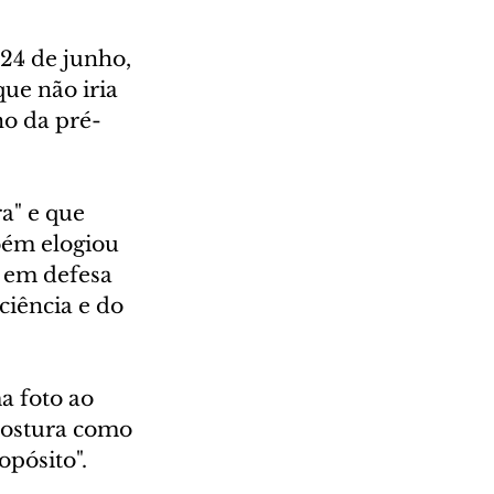
24 de junho, 
ue não iria 
no da pré-
a" e que 
bém elogiou 
 em defesa 
ciência e do 
a foto ao 
 postura como 
pósito".