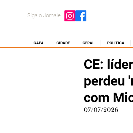
Siga o Jornale
CAPA
CIDADE
GERAL
POLÍTICA
CE: líde
perdeu 
com Mic
07/07/2026