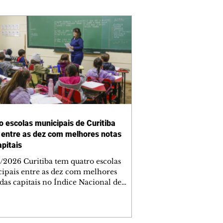
o escolas municipais de Curitiba
 entre as dez com melhores notas
apitais
/2026 Curitiba tem quatro escolas
ipais entre as dez com melhores
 das capitais no Índice Nacional de
volvimento da Educação Básica
 de 2025, divulgado nesta quarta-feira
 pelo Ministério da Educação. A Escola