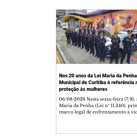
Nos 20 anos da Lei Maria da Penha
Municipal de Curitiba é referência 
proteção às mulheres
06/08/2026 Nesta sexta-feira (7/8), 
Maria da Penha (Lei nº 11.340), pri
marco legal de enfrentamento à vi
doméstica e familiar contra a mulh
Brasil, completa 20 anos. Sancion
2006, a legislação ampliou os mec