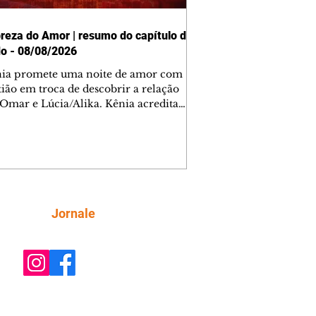
reza do Amor | resumo do capítulo de
o - 08/08/2026
nia promete uma noite de amor com
tião em troca de descobrir a relação
 Omar e Lúcia/Alika. Kênia acredita
inta esteja mesmo ao lado de Jendal, e
o convite para jantar com os dois.
 desabafa com Casemiro e conta que
ília de Lúcia/Alika tem uma dívida
mar. Ana Maria vai à casa de Manoel
estratada por Fortunato. José e Omar
tam sobre a possível jazida de
Siga
Jornale
tênio na região. Virgínia provoca
nes na frente de Marta. Binta s