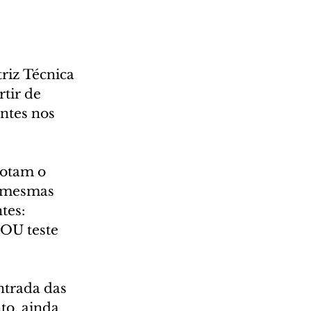
riz Técnica 
tir de 
ntes nos 
dotam o 
s mesmas 
tes: 
OU teste 
trada das 
to, ainda 