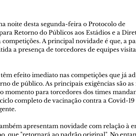
a noite desta segunda-feira o Protocolo de 
ra Retorno do Públicos aos Estádios e a Diret
competições. A principal novidade é que, a par
tida a presença de torcedores de equipes visita
 têm efeito imediato nas competições que já a
rno de público. As principais exigências são a
é o momento para torcedores dos times mandan
iclo completo de vacinação contra a Covid-19 
gente.
ambém apresentam novidade com relação à en
, que "retornará ao padrão original". No entan