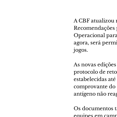
A CBF atualizou n
Recomendações pa
Operacional para 
agora, será permi
jogos.
As novas edições
protocolo de reto
estabelecidas at
comprovante do c
antígeno não rea
Os documentos t
equipes em campo