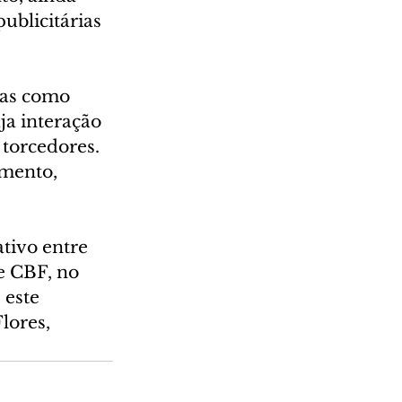
ublicitárias 
eas como 
ja interação 
torcedores. 
mento, 
tivo entre 
e CBF, no 
 este 
lores, 