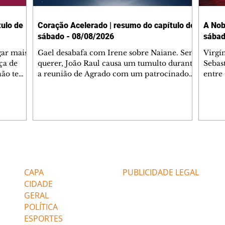
ulo de
Coração Acelerado | resumo do capítulo de
A Nob
sábado - 08/08/2026
sábad
gar mais
Gael desabafa com Irene sobre Naiane. Sem
Virgí
ça de
querer, João Raul causa um tumulto durante
Sebas
 não tem
a reunião de Agrado com um patrocinador.
entre
ia.
Zilá orienta Osmar a seguir Cinara, que
que B
ão de
percebe a movimentação e alerta Ronei.
nega 
ntino
Palhares confronta Cinara sobre a
Tonho
aproximação com Ronei. Eduarda pensa
a fam
una no
em pedir a Valéria para ficar com Sol. Gael
com O
a. Dora
decide terminar com Naiane. João Raul
e é d
m
inventa para Agrado que não está
comen
Editorias
Editais Certificados
Lyris
conseguindo conviver com seu sucesso, e
tungs
urante de
termina o relacionamento dos dois.
Dióge
CAPA
PUBLICIDADE LEGAL
CIDADE
GERAL
POLÍTICA
ESPORTES