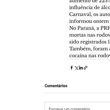
aumento de 225% 
influência de ál
Carnaval, os aut
informou ontem a
No Paraná, a PRF 
mortas nas rodov
sido registrados 
Também, foram ap
cocaína nas rodo
Comentários
Escreva um comentário