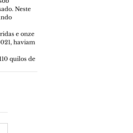
sob 
sado. Neste 
undo 
ridas e onze 
2021, haviam 
10 quilos de 