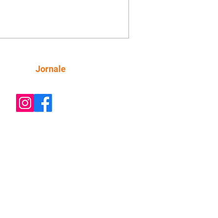
e decide prestar queixa contra
ica. Gael descobre que Naiane passou
ações sigilosas para Talita. Ronei
ra Verônica novamente e descobre
la deixou Bom Retorno. Gael se
ciona com Naiane. Valéria anuncia
e mudará de país, e Eduarda se
Siga
Jornale
upa com Sol. Palhares desconfia de
a em relação a Zilá. Ronei e Cinara
nfia