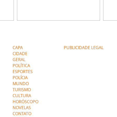
u
encontra Nina no lixão. Débora se
Janet
do,
preocupa com Jorginho. Monalisa pede que
Verôn
esteve
Olenka não a deixe sozinha. Tufão
inform
 Alika o
encontra Jorginho e o leva para casa. Max é
procu
. Chinua
hostil com Carminha. Diógenes se irrita
que e
quando Tavinho diz que não negociará o
decep
 Pascoal
passe de Roni por causa de sua sexualidade.
que s
Editorias
Editais Certificados
re que
Janaína admite para Jorginho que Lúcio e
preoc
r aos
Max estavam envolvidos na tentativa de
Cinar
CAPA
PUBLICIDADE LEGAL
assalto à
desco
CIDADE
GERAL
POLÍTICA
ESPORTES
POLÍCIA
MUNDO
TURISMO
CULTURA
HORÓSCOPO
NOVELAS
CONTATO