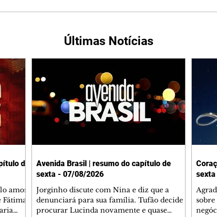
Últimas Notícias
ítulo de
Avenida Brasil | resumo do capítulo de
Coraç
sexta - 07/08/2026
sexta
elo amor
Jorginho discute com Nina e diz que a
Agrad
e Fátima
denunciará para sua família. Tufão decide
sobre 
aria
procurar Lucinda novamente e quase
negóc