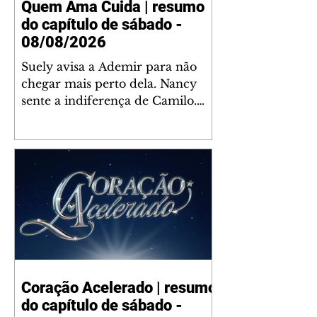
Quem Ama Cuida | resumo
do capítulo de sábado -
08/08/2026
Suely avisa a Ademir para não
chegar mais perto dela. Nancy
sente a indiferença de Camilo.
Tiago diz a Ingrid que ela não
tem competência para presidir a
joalheria. André conta a Pedro
que a associação de advogados
expulsou Ademir. Laurentino
contrata Adriana para servir no
restaurante. Adriana vê Pedro e
Bruna no restaurante. Bruna
provoca Adriana. Dora pede
ajuda a André para marcar um
Coração Acelerado | resumo
encontro com Suely. Adriana diz
do capítulo de sábado -
a Lyris que está feliz trabalhando