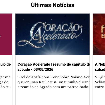
Últimas Notícias
ulo de
Coração Acelerado | resumo do capítulo de
A Nob
sábado - 08/08/2026
sábad
gar mais
Gael desabafa com Irene sobre Naiane. Sem
Virgí
ça de
querer, João Raul causa um tumulto durante
Sebas
 não tem
a reunião de Agrado com um patrocinador.
entre
ia.
Zilá orienta Osmar a seguir Cinara, que
que B
ão de
percebe a movimentação e alerta Ronei.
nega 
ntino
Palhares confronta Cinara sobre a
Tonho