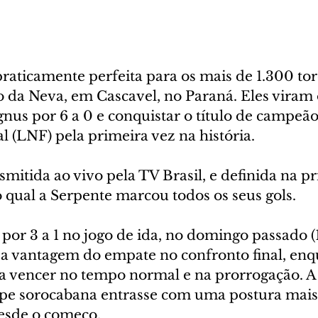
aticamente perfeita para os mais de 1.300 tor
o da Neva, em Cascavel, no Paraná. Eles viram 
nus por 6 a 0 e conquistar o título de campeão
l (LNF) pela primeira vez na história.
nsmitida ao vivo pela TV Brasil, e definida na p
 qual a Serpente marcou todos os seus gols.
 por 3 a 1 no jogo de ida, no domingo passado (1
a a vantagem do empate no confronto final, enq
 vencer no tempo normal e na prorrogação. A 
ipe sorocabana entrasse com uma postura mais 
esde o começo.