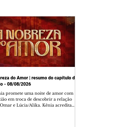
reza do Amor | resumo do capítulo de
o - 08/08/2026
nia promete uma noite de amor com
tião em troca de descobrir a relação
 Omar e Lúcia/Alika. Kênia acredita
inta esteja mesmo ao lado de Jendal, e
o convite para jantar com os dois.
 desabafa com Casemiro e conta que