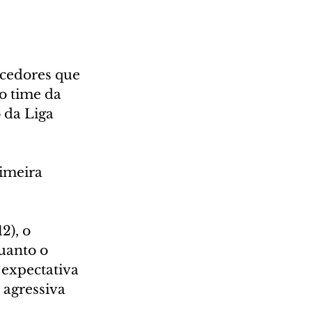
cedores que 
o time da 
 da Liga 
rimeira 
2), o 
uanto o 
expectativa 
agressiva 