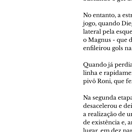
No entanto, a es
jogo, quando Die
lateral pela esqu
o Magnus - que de
enfileirou gols n
Quando já perdia
linha e rapidame
pivô Roni, que fe
Na segunda etapa
desacelerou e dei
a realização de 
de existência e, 
lugar, em dez pa