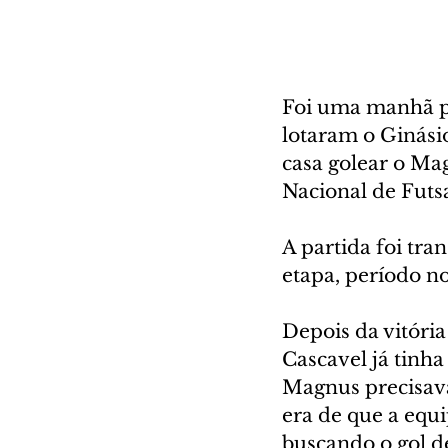
Foi uma manhã pr
lotaram o Ginási
casa golear o Mag
Nacional de Futsa
A partida foi tra
etapa, período no
Depois da vitória
Cascavel já tinh
Magnus precisava
era de que a equ
buscando o gol d