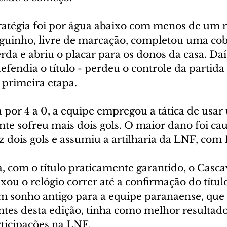
tratégia foi por água abaixo com menos de um 
guinho, livre de marcação, completou uma cob
erda e abriu o placar para os donos da casa. Daí
fendia o título - perdeu o controle da partida 
a primeira etapa.
 por 4 a 0, a equipe empregou a tática de usar
nte sofreu mais dois gols. O maior dano foi ca
z dois gols e assumiu a artilharia da LNF, com 1
, com o título praticamente garantido, o Casca
xou o relógio correr até a confirmação do título
um sonho antigo para a equipe paranaense, que
antes desta edição, tinha como melhor resultad
rticipações na LNF.