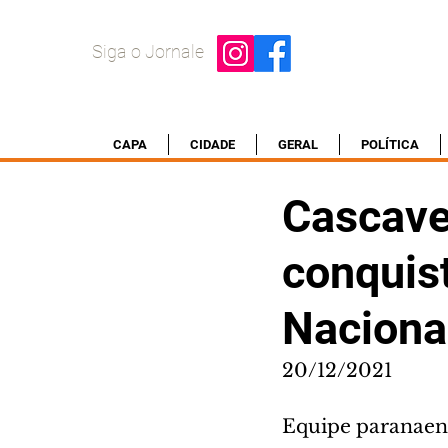
Siga o Jornale
CAPA
CIDADE
GERAL
POLÍTICA
Cascave
conquist
Nacional
20/12/2021
Equipe paranaens