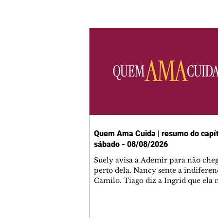
Quem Ama Cuida | resumo do capít
sábado - 08/08/2026
Suely avisa a Ademir para não che
perto dela. Nancy sente a indiferen
Camilo. Tiago diz a Ingrid que ela
competência para presidir a joalher
André conta a Pedro que a associaç
advogados expulsou Ademir. Laure