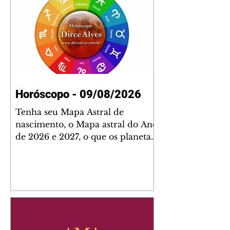
Horóscopo - 09/08/2026
Tenha seu Mapa Astral de
nascimento, o Mapa astral do Ano
de 2026 e 2027, o que os planetas
indicam para o seu: Trabalho,
Amor, Dinheiro, Saúde e Família.
Estudo com 35 páginas. Adquira
já através da nossa loja virtual ou
na loja física: rua Emiliano
Perneta 30 – loja 21 – galeria
Cezar Franco – centro –