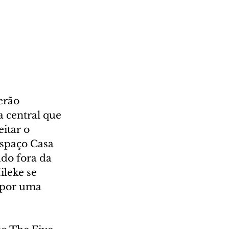
erão 
 central que 
itar o 
Espaço Casa 
do fora da 
ileke se 
 por uma 