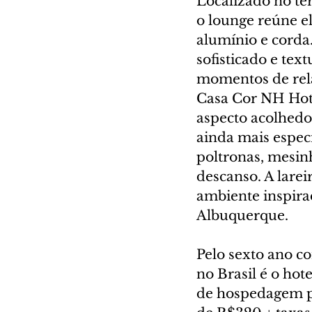
Localizado no te
o lounge reúne e
alumínio e corda
sofisticado e tex
momentos de rela
Casa Cor NH Hote
aspecto acolhedo
ainda mais especi
poltronas, mesin
descanso. A larei
ambiente inspirad
Albuquerque. 
Pelo sexto ano c
no Brasil é o hot
de hospedagem par