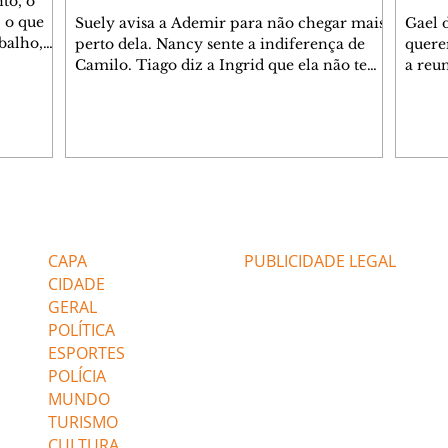
to, o
 o que
Suely avisa a Ademir para não chegar mais
Gael 
balho,
perto dela. Nancy sente a indiferença de
quere
studo
Camilo. Tiago diz a Ingrid que ela não tem
a reu
da nossa
competência para presidir a joalheria.
Zilá 
miliano
André conta a Pedro que a associação de
perce
r Franco
advogados expulsou Ademir. Laurentino
Palha
ir
contrata Adriana para servir no
aprox
 e
restaurante. Adriana vê Pedro e Bruna no
em pe
-0645.
restaurante. Bruna provoca Adriana. Dora
decid
através
pede ajuda a André para marcar um
inven
Editorias
Editais Certificados
encontro com Suely. Adriana diz a Lyris
conse
que está feliz trabalhando no restaurante de
termi
CAPA
PUBLICIDADE LEGAL
Nanc
CIDADE
GERAL
POLÍTICA
ESPORTES
POLÍCIA
MUNDO
TURISMO
CULTURA