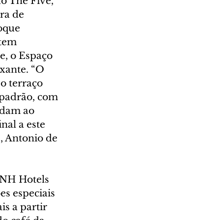
o The Five, 
ra de 
oque 
tem  
, o Espaço 
xante. “O 
o terraço 
 padrão, com 
idam ao 
nal a este 
, Antonio de 
 NH Hotels 
es especiais 
s a partir 