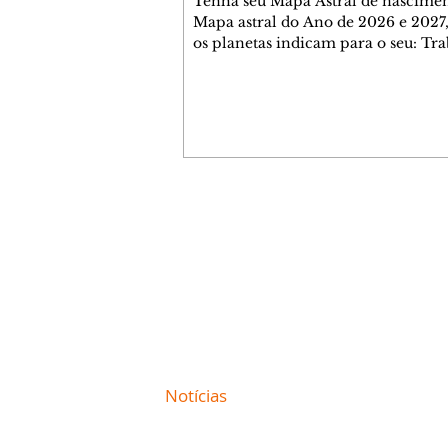
Tenha seu Mapa Astral de nascimen
Mapa astral do Ano de 2026 e 2027,
os planetas indicam para o seu: Tra
Amor, Dinheiro, Saúde e Família. E
com 35 páginas. Adquira já através 
loja virtual ou na loja física: rua E
Perneta 30 – loja 21 – galeria Ceza
– centro – Curitiba. Você pode ped
também através do nosso Whatsapp
receber seu livro virtual: (41) 99719
Escute o programa Bom Dia Astral 
Contato comercial
da Rádio Cultura AM 930 e t
mmjornale@gmail.com
Telefone: (41) 99978-9956
Redação
E-mail:
redacaojornale@gmail.com
Site de
Notícias
de Curitiba / Paraná