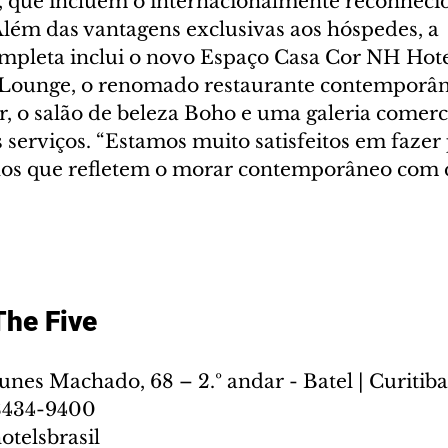
, que incluem o internacionalmente reconhecid
lém das vantagens exclusivas aos hóspedes, a 
ompleta inclui o novo Espaço Casa Cor NH Hote
e Lounge, o renomado restaurante contemporâne
r, o salão de beleza Boho e uma galeria comerc
serviços. “Estamos muito satisfeitos em fazer 
nos que refletem o morar contemporâneo com q
The Five
nes Machado, 68 – 2.º andar - Batel | Curitiba
 3434-9400
telsbrasil