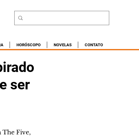
RA
HORÓSCOPO
NOVELAS
CONTATO
irado
e ser
a The Five, 