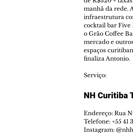
de R$320 + taxas
manhã da rede. A
infraestrutura c
cocktail bar Fiv
o Grão Coffee Ba
mercado e outros 
espaços curitiba
finaliza Antonio. 
Serviço:
NH Curitiba 
Endereço: Rua Nu
Telefone: +55 41
Instagram: @nhho