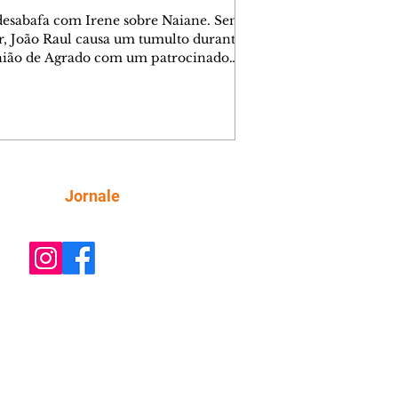
desabafa com Irene sobre Naiane. Sem
r, João Raul causa um tumulto durante
nião de Agrado com um patrocinador.
orienta Osmar a seguir Cinara, que
be a movimentação e alerta Ronei.
res confronta Cinara sobre a
imação com Ronei. Eduarda pensa
dir a Valéria para ficar com Sol. Gael
e terminar com Naiane. João Raul
ta para Agrado que não está
Siga
Jornale
guindo conviver com seu sucesso, e
na o relacionamento dos dois.