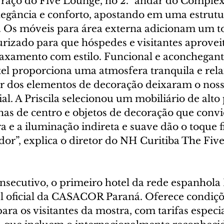
rraço do Five Lounge, no 2.º andar do Complex
legância e conforto, apostando em uma estrutu
. Os móveis para área externa adicionam um t
turizado para que hóspedes e visitantes aprovei
xamento com estilo. Funcional e aconchegante
l proporciona uma atmosfera tranquila e rela
r dos elementos de decoração deixaram o noss
al. A Priscila selecionou um mobiliário de alto
has de centro e objetos de decoração que conv
ra e a iluminação indireta e suave dão o toque fi
or”, explica o diretor do NH Curitiba The Five
onsecutivo, o primeiro hotel da rede espanhola
el oficial da CASACOR Paraná. Oferece condiçõ
a os visitantes da mostra, com tarifas especiai