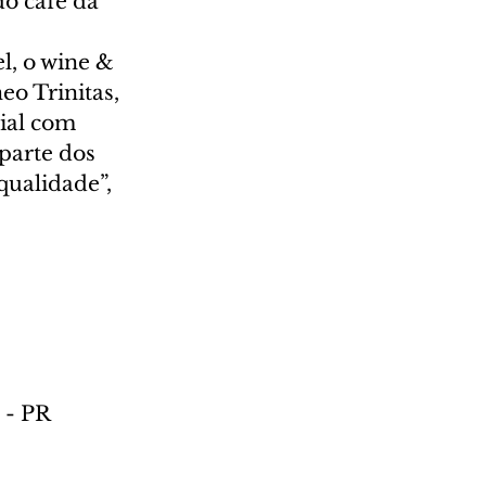
o café da 
l, o wine & 
o Trinitas, 
ial com 
parte dos 
ualidade”, 
 - PR 