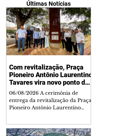
Últimas Notícias
Com revitalização, Praça
Pioneiro Antônio Laurentino
Tavares vira novo ponto de
encontro para famílias e
06/08/2026 A cerimônia de
moradores do Jardim
entrega da revitalização da Praça
Liberdade
Pioneiro Antônio Laurentino
Tavares, localizada no
cruzamento da Avenida dos
Palmares com as ruas Laudelino