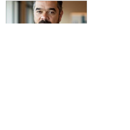
Caiado diz que privatizaria
segmentos do gás, mas não
Petrobras, Banco do Brasil e
Caixa
07/08/2026 O candidato do PSD
à Presidência da República,
Ronaldo Caiado, afirmou que não
privatizaria a Petrobras, o Banco
do Brasil e a Caixa Econômica
Federal, mas admitiu a
privatização de segmentos do gás,