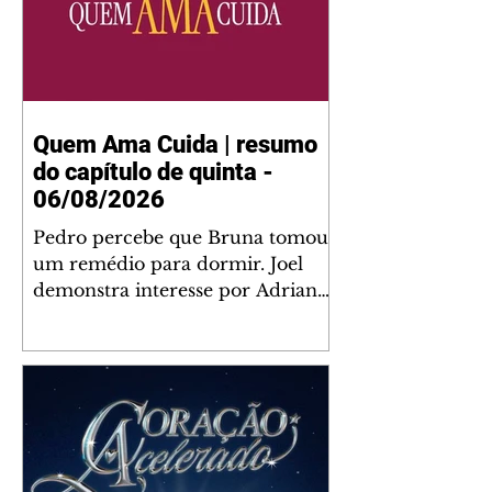
Quem Ama Cuida | resumo
do capítulo de quinta -
06/08/2026
Pedro percebe que Bruna tomou
um remédio para dormir. Joel
demonstra interesse por Adriana.
Fernando elogia Mau Mau. Bia
não gosta quando Brigitte e
Rafael se sentam à mesa com ela
e César, atrapalhando o jantar
romântico do casal. Bruna se
aproveita da preocupação de
Pedro com sua saúde para