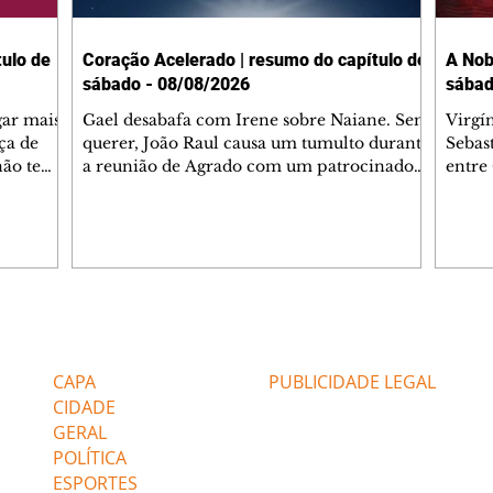
ulo de
Coração Acelerado | resumo do capítulo de
A Nob
sábado - 08/08/2026
sábad
gar mais
Gael desabafa com Irene sobre Naiane. Sem
Virgí
ça de
querer, João Raul causa um tumulto durante
Sebas
 não tem
a reunião de Agrado com um patrocinador.
entre
ia.
Zilá orienta Osmar a seguir Cinara, que
que B
ão de
percebe a movimentação e alerta Ronei.
nega 
ntino
Palhares confronta Cinara sobre a
Tonho
aproximação com Ronei. Eduarda pensa
a fam
una no
em pedir a Valéria para ficar com Sol. Gael
com O
a. Dora
decide terminar com Naiane. João Raul
e é d
m
inventa para Agrado que não está
comen
Editorias
Editais Certificados
Lyris
conseguindo conviver com seu sucesso, e
tungs
urante de
termina o relacionamento dos dois.
Dióge
CAPA
PUBLICIDADE LEGAL
CIDADE
GERAL
POLÍTICA
ESPORTES