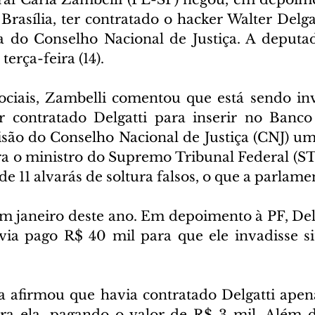
Brasília, ter contratado o hacker Walter Delga
a do Conselho Nacional de Justiça. A deputad
terça-feira (14).
ciais, Zambelli comentou que está sendo inv
r contratado Delgatti para inserir no Banco
são do Conselho Nacional de Justiça (CNJ) u
tra o ministro do Supremo Tribunal Federal (ST
e 11 alvarás de soltura falsos, o que a parlame
m janeiro deste ano. Em depoimento à PF, Delg
ia pago R$ 40 mil para que ele invadisse si
 afirmou que havia contratado Delgatti apena
ra ela, pagando o valor de R$ 3 mil. Além d