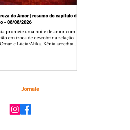
reza do Amor | resumo do capítulo de
o - 08/08/2026
nia promete uma noite de amor com
tião em troca de descobrir a relação
 Omar e Lúcia/Alika. Kênia acredita
inta esteja mesmo ao lado de Jendal, e
o convite para jantar com os dois.
 desabafa com Casemiro e conta que
ília de Lúcia/Alika tem uma dívida
mar. Ana Maria vai à casa de Manoel
estratada por Fortunato. José e Omar
tam sobre a possível jazida de
Siga
Jornale
tênio na região. Virgínia provoca
nes na frente de Marta. Binta s