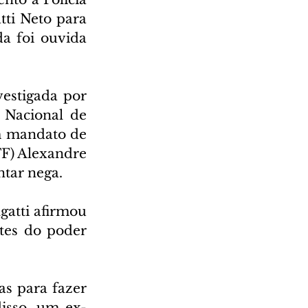
tti Neto para 
a foi ouvida 
estigada por 
 Nacional de 
m mandato de 
F) Alexandre 
ntar nega.
atti afirmou 
tes do poder 
s para fazer 
isso, um ex-