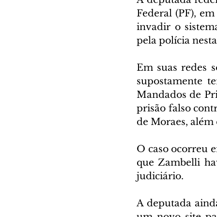
Federal (PF), em 
invadir o sistem
pela polícia nesta 
Em suas redes so
supostamente te
Mandados de Pri
prisão falso con
de Moraes, além d
O caso ocorreu e
que Zambelli hav
judiciário.
A deputada ainda
um novo site pa