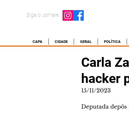
Siga o Jornale
CAPA
CIDADE
GERAL
POLÍTICA
Carla Za
hacker 
15/11/2023
Deputada depôs na