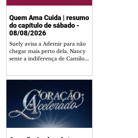
Quem Ama Cuida | resumo
do capítulo de sábado -
08/08/2026
Suely avisa a Ademir para não
chegar mais perto dela. Nancy
sente a indiferença de Camilo.
Tiago diz a Ingrid que ela não
tem competência para presidir a
joalheria. André conta a Pedro
que a associação de advogados
expulsou Ademir. Laurentino
contrata Adriana para servir no
restaurante. Adriana vê Pedro e
Bruna no restaurante. Bruna
provoca Adriana. Dora pede
ajuda a André para marcar um