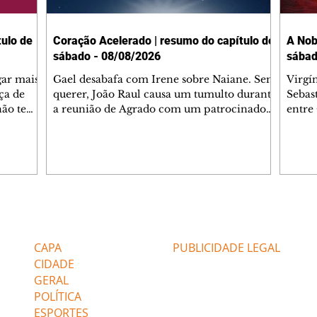
ulo de
Coração Acelerado | resumo do capítulo de
A Nob
sábado - 08/08/2026
sábad
gar mais
Gael desabafa com Irene sobre Naiane. Sem
Virgí
ça de
querer, João Raul causa um tumulto durante
Sebas
 não tem
a reunião de Agrado com um patrocinador.
entre
ia.
Zilá orienta Osmar a seguir Cinara, que
que B
ão de
percebe a movimentação e alerta Ronei.
nega 
ntino
Palhares confronta Cinara sobre a
Tonho
aproximação com Ronei. Eduarda pensa
a fam
una no
em pedir a Valéria para ficar com Sol. Gael
com O
a. Dora
decide terminar com Naiane. João Raul
e é d
m
inventa para Agrado que não está
comen
Editorias
Editais Certificados
Lyris
conseguindo conviver com seu sucesso, e
tungs
urante de
termina o relacionamento dos dois.
Dióge
CAPA
PUBLICIDADE LEGAL
CIDADE
GERAL
POLÍTICA
ESPORTES