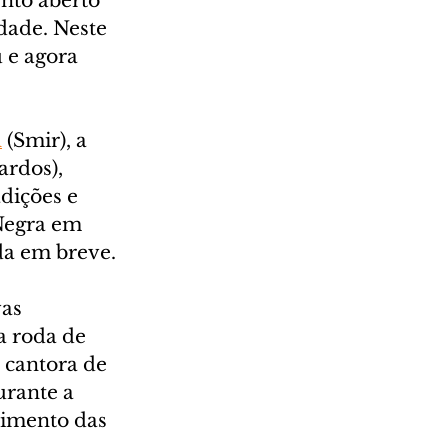
nto aberto 
idade. Neste 
 e agora 
l
 (Smir), a 
ardos), 
dições e 
Negra em 
da em breve.
as 
a roda de 
 cantora de 
rante a 
imento das 