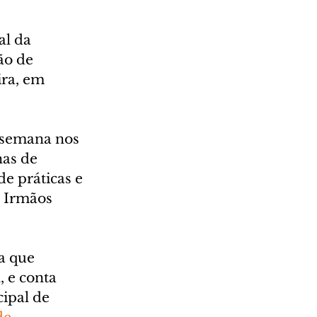
al da 
ão de 
ra, em 
 semana nos 
as de 
e práticas e 
 Irmãos 
a que 
 e conta 
ipal de 