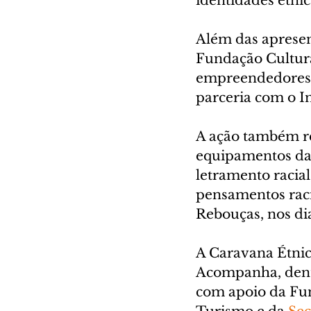
identidades étni
Além das apresent
Fundação Cultura
empreendedores 
parceria com o I
A ação também re
equipamentos das
letramento racial
pensamentos raci
Rebouças, nos di
A Caravana Étnic
Acompanha, dentro
com apoio da Fun