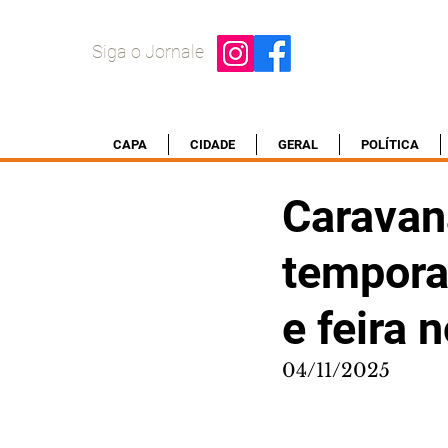
Siga o Jornale
CAPA
CIDADE
GERAL
POLÍTICA
Caravana
tempora
e feira 
04/11/2025