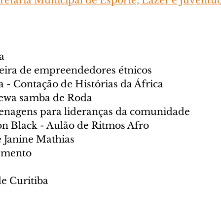
retaria Municipal de Esporte, Lazer e Juventu
a 
 Feira de empreendedores étnicos
a - Contação de Histórias da África
Lewa samba de Roda
enagens para lideranças da comunidade
on Black - Aulão de Ritmos Afro
 Janine Mathias 
amento
de Curitiba