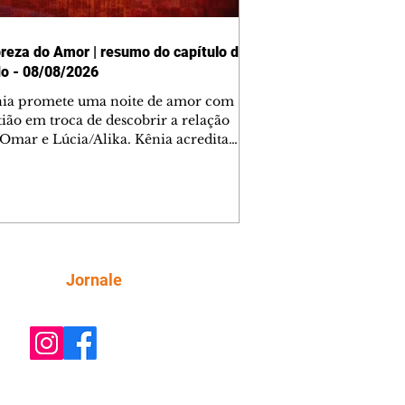
reza do Amor | resumo do capítulo de
o - 08/08/2026
nia promete uma noite de amor com
tião em troca de descobrir a relação
 Omar e Lúcia/Alika. Kênia acredita
inta esteja mesmo ao lado de Jendal, e
o convite para jantar com os dois.
 desabafa com Casemiro e conta que
ília de Lúcia/Alika tem uma dívida
mar. Ana Maria vai à casa de Manoel
estratada por Fortunato. José e Omar
tam sobre a possível jazida de
Siga
Jornale
tênio na região. Virgínia provoca
nes na frente de Marta. Binta s