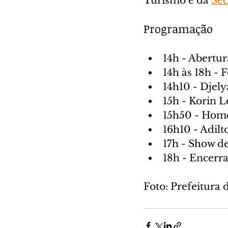
Turismo e da 
Sec
Programação
14h - Abertur
14h às 18h -
14h10 - Djely
15h - Korin 
15h50 - Hom
16h10 - Adilt
17h - Show de
18h - Encerr
Foto: Prefeitura 