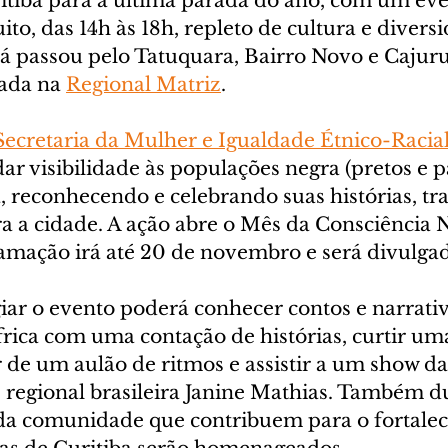
tiba para a última parada do ano, com um eve
ito, das 14h às 18h, repleto de cultura e divers
já passou pelo Tatuquara, Bairro Novo e Cajuru
ada na 
Regional Matriz
.
Secretaria da Mulher e Igualdade Étnico-Racia
r visibilidade às populações negra (pretos e p
, reconhecendo e celebrando suas histórias, tra
ra a cidade. A ação abre o Mês da Consciência 
ramação irá até 20 de novembro e será divulga
iar o evento poderá conhecer contos e narrativ
frica com uma contação de histórias, curtir um
 de um aulão de ritmos e assistir a um show da
 regional brasileira Janine Mathias. Também du
a comunidade que contribuem para o fortalec