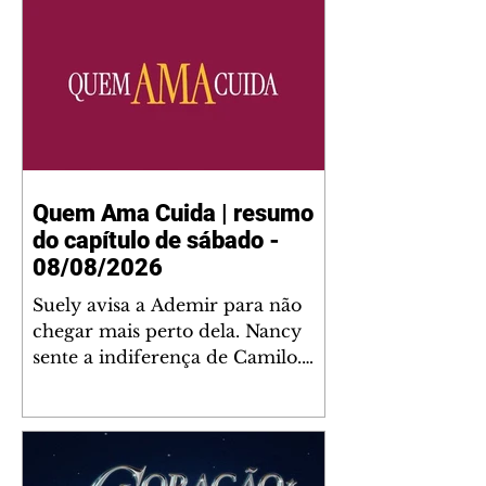
Quem Ama Cuida | resumo
do capítulo de sábado -
08/08/2026
Suely avisa a Ademir para não
chegar mais perto dela. Nancy
sente a indiferença de Camilo.
Tiago diz a Ingrid que ela não
tem competência para presidir a
joalheria. André conta a Pedro
que a associação de advogados