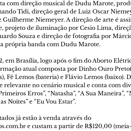
ta com direção musical de Dudu Marote, prod
nando Tidi, direção geral de Luiz Oscar Niemey
z Guilherme Niemeyer. A direção de arte é assi
 projeto de iluminação por Cesio Lima, direçã
ardo Souza e direção de fotografia por Márci
 da própria banda com Dudu Marote.
em Brasília, logo após o fim do Aborto Elétric
formação atual composta por Dinho Ouro Preto(v
a), Fê Lemos (bateria) e Flávio Lemos (baixo). De
 relevante no cenário musical e conta com dive
imeiros Erros”, “Natasha”, “A Sua Maneira”, “
 as Noites” e “Eu Vou Estar”.
tados já estão à venda através do 
s.com.br e custam a partir de R$120,00 (meia-