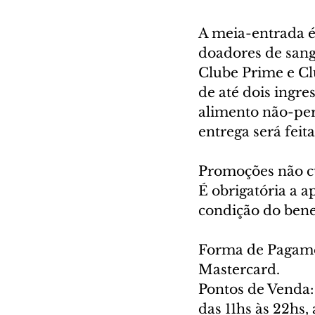
A meia-entrada é
doadores de sangu
Clube Prime e Cl
de até dois ingr
alimento não-per
entrega será feit
Promoções não cu
É obrigatória a 
condição do benef
Forma de Pagamen
Mastercard.
Pontos de Venda:
das 11hs às 22hs,