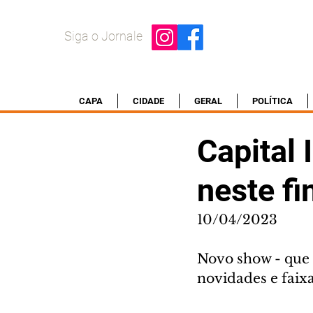
Siga o Jornale
CAPA
CIDADE
GERAL
POLÍTICA
Capital 
neste f
10/04/2023
Novo show - que o
novidades e faix