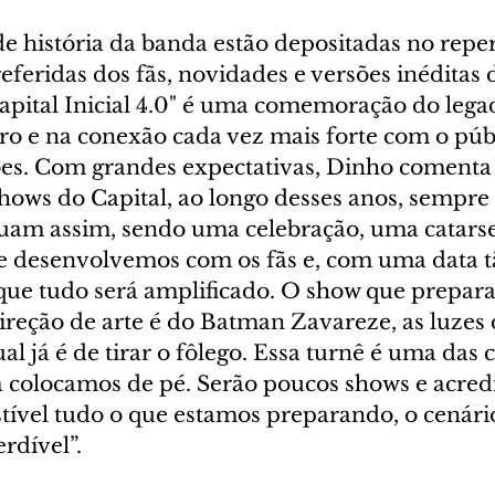
e história da banda estão depositadas no reper
eferidas dos fãs, novidades e versões inéditas d
Capital Inicial 4.0" é uma comemoração do lega
ro e na conexão cada vez mais forte com o públ
ões. Com grandes expectativas, Dinho comenta 
shows do Capital, ao longo desses anos, sempre
nuam assim, sendo uma celebração, uma catarse
 desenvolvemos com os fãs e, com uma data tã
que tudo será amplificado. O show que prepar
direção de arte é do Batman Zavareze, as luzes 
al já é de tirar o fôlego. Essa turnê é uma das 
á colocamos de pé. Serão poucos shows e acredi
stível tudo o que estamos preparando, o cenário,
dível”.  