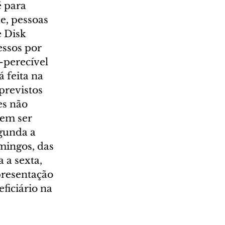
 para 
e, pessoas 
 Disk 
ssos por 
perecível 
 feita na 
revistos 
es não 
em ser 
gunda a 
omingos, das 
 a sexta, 
presentação 
iciário na 