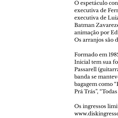
O espetáculo con
executiva de Fer
executiva de Lui
Batman Zavareze,
animação por Edu
Os arranjos são
Formado em 1982, 
Inicial tem sua 
Passarell (guitarr
banda se manteve
bagagem como “Pr
Prá Trás”, “Todas
Os ingressos limi
www.diskingresso