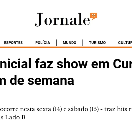
ESPORTES
POLÍCIA
MUNDO
TURISMO
CULTU
Inicial faz show em Cur
im de semana
corre nesta sexta (14) e sábado (15) - traz hits 
as Lado B