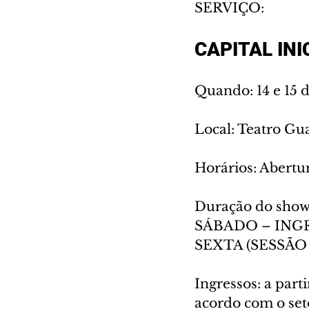
SERVIÇO:
CAPITAL INICI
Quando: 14 e 15 d
Local: Teatro Gua
Horários: Abertur
Duração do show
SÁBADO – ING
SEXTA (SESSÃO
Ingressos: a part
acordo com o set