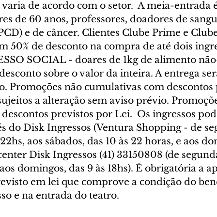
 varia de acordo com o setor.  A meia-entrada é
res de 60 anos, professores, doadores de sangu
PCD) e de câncer. Clientes Clube Prime e Clube
m 50% de desconto na compra de até dois ingre
SSO SOCIAL - doares de 1kg de alimento não-
sconto sobre o valor da inteira. A entrega será
o. Promoções não cumulativas com descontos p
 sujeitos a alteração sem aviso prévio. Promoçõ
descontos previstos por Lei.  Os ingressos pod
és do Disk Ingressos (Ventura Shopping - de se
s 22hs, aos sábados, das 10 às 22 horas, e aos d
-center Disk Ingressos (41) 33150808 (de segunda
 aos domingos, das 9 às 18hs). É obrigatória a a
visto em lei que comprove a condição do benef
so e na entrada do teatro.