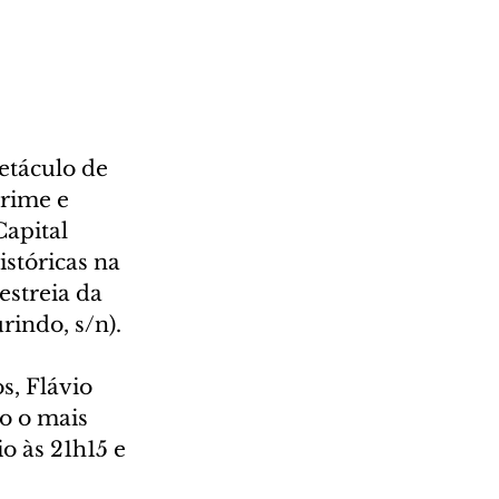
etáculo de 
rime e 
Capital 
stóricas na 
estreia da 
indo, s/n).
, Flávio 
o o mais 
o às 21h15 e 