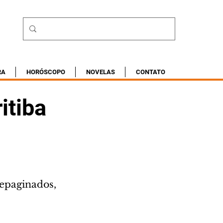
RA
HORÓSCOPO
NOVELAS
CONTATO
itiba
repaginados, 