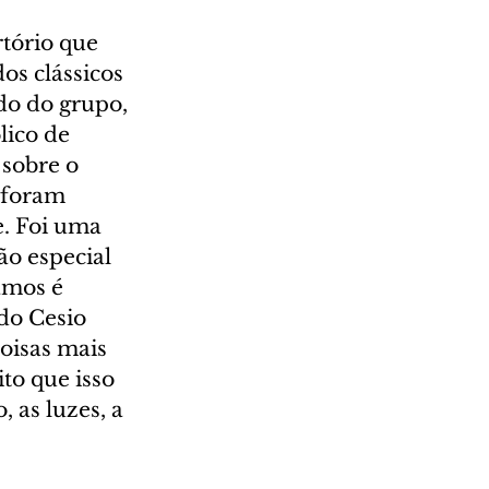
tório que 
os clássicos 
do do grupo, 
ico de 
sobre o 
 foram 
. Foi uma 
o especial 
amos é 
do Cesio 
coisas mais 
to que isso 
 as luzes, a 