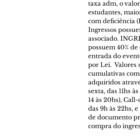
taxa adm, o valor
estudantes, maio
com deficiência (
Ingressos possue
associado. INGRE
possuem 40% de de
entrada do event
por Lei.  Valores
cumulativas com 
adquiridos atrav
sexta, das 11hs à
14 às 20hs), Call
das 9h às 22hs, e
de documento pre
compra do ingres