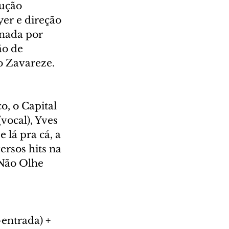
ução 
er e direção 
nada por 
o de 
o Zavareze. 
o, o Capital 
ocal), Yves 
 lá pra cá, a 
rsos hits na 
Não Olhe 
entrada) + 