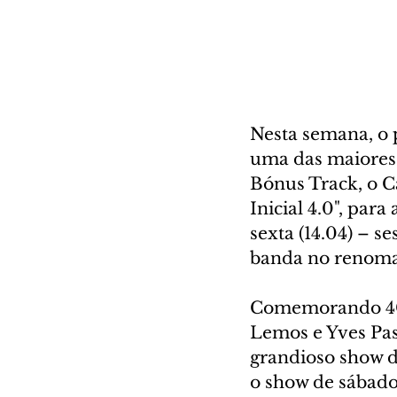
Nesta semana, o 
uma das maiores 
Bónus Track, o Cap
Inicial 4.0", par
sexta (14.04) – s
banda no renomad
Comemorando 40 a
Lemos e Yves Pas
grandioso show da
o show de sábado