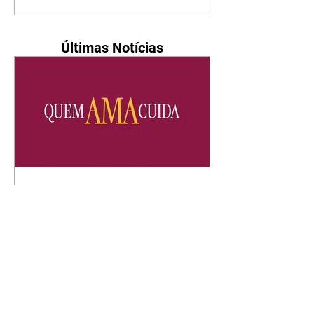
Últimas Notícias
Quem Ama Cuida | resumo
do capítulo de sábado -
08/08/2026
Suely avisa a Ademir para não
chegar mais perto dela. Nancy
sente a indiferença de Camilo.
Tiago diz a Ingrid que ela não