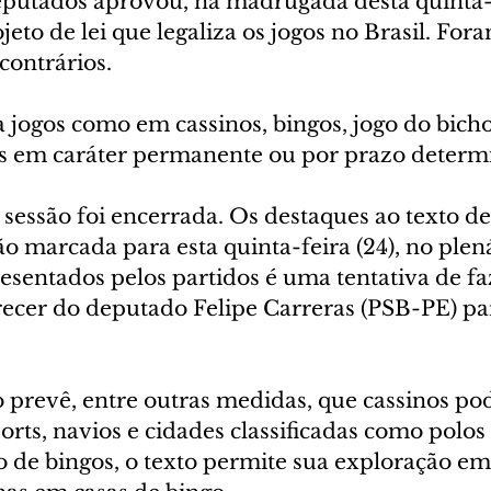
utados aprovou, na madrugada desta quinta-fe
jeto de lei que legaliza os jogos no Brasil. For
contrários. 
a jogos como em cassinos, bingos, jogo do bicho
s em caráter permanente ou por prazo determ
 sessão foi encerrada. Os destaques ao texto de
o marcada para esta quinta-feira (24), no plená
esentados pelos partidos é uma tentativa de fa
cer do deputado Felipe Carreras (PSB-PE) par
 prevê, entre outras medidas, que cassinos pod
orts, navios e cidades classificadas como polos
so de bingos, o texto permite sua exploração em