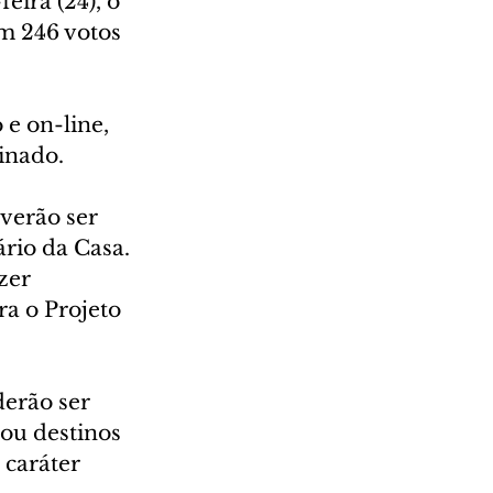
ira (24), o 
am 246 votos 
 e on-line, 
inado.
verão ser 
rio da Casa. 
zer 
a o Projeto 
erão ser 
 ou destinos 
 caráter 