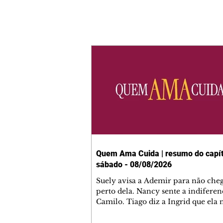
Quem Ama Cuida | resumo do capít
sábado - 08/08/2026
Suely avisa a Ademir para não che
perto dela. Nancy sente a indiferen
Camilo. Tiago diz a Ingrid que ela
competência para presidir a joalher
André conta a Pedro que a associaç