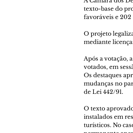
A Câmara dos Dep
texto-base do pro
favoráveis e 202 
O projeto legaliz
mediante licença
Após a votação, a
votados, em sessã
Os destaques apr
mudanças no pare
de Lei 442/91.
O texto aprovado
instalados em res
turísticos. No ca