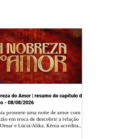
reza do Amor | resumo do capítulo de
o - 08/08/2026
nia promete uma noite de amor com
tião em troca de descobrir a relação
 Omar e Lúcia/Alika. Kênia acredita
inta esteja mesmo ao lado de Jendal, e
o convite para jantar com os dois.