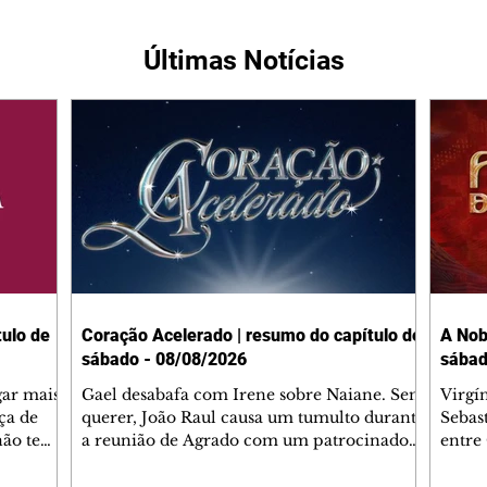
Últimas Notícias
ulo de
Coração Acelerado | resumo do capítulo de
A Nob
sábado - 08/08/2026
sábad
gar mais
Gael desabafa com Irene sobre Naiane. Sem
Virgí
ça de
querer, João Raul causa um tumulto durante
Sebas
 não tem
a reunião de Agrado com um patrocinador.
entre
ia.
Zilá orienta Osmar a seguir Cinara, que
que B
ão de
percebe a movimentação e alerta Ronei.
nega 