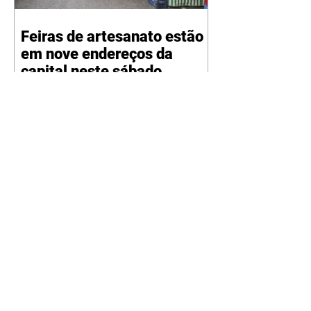
Feiras de artesanato estão
em nove endereços da
capital neste sábado
07/08/2026 A Prefeitura de
Curitiba oferece serviços
itinerantes em diferentes pontos
da cidade, para atendimento ao
cidadão. Veja onde estão.
COLETA DO LIXO TÓXICO
Local: Terminal Hauer - Rua
Alcino Guanabara, esquina com a
Rua Anne Frank - HauerHorário:
7h30 à 15h FEIRAS DE
ARTESANATO Feira de arte e
artesanato Água VerdeRua Prof.
Brasilio Ovidio da Costa, 01 -