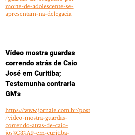
morte-de-adolescente-se-
apresentam-na-delegacia
Vídeo mostra guardas 
correndo atrás de Caio 
José em Curitiba; 
Testemunha contraria 
GM's
https://www.jornale.com.br/post
/video-mostra-guardas-
correndo-atras-de-caio-
jos%C3%A9-em-curitiba-