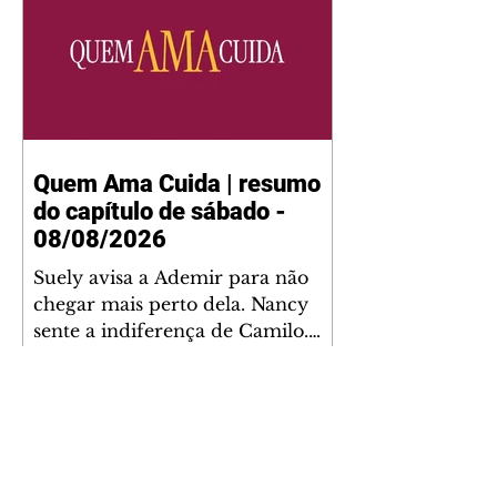
Quem Ama Cuida | resumo
do capítulo de sábado -
08/08/2026
Suely avisa a Ademir para não
chegar mais perto dela. Nancy
sente a indiferença de Camilo.
Tiago diz a Ingrid que ela não
tem competência para presidir a
joalheria. André conta a Pedro
que a associação de advogados
expulsou Ademir. Laurentino
contrata Adriana para servir no