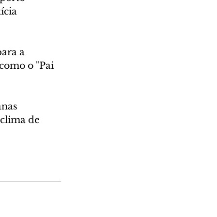
cia 
ara a 
como o "Pai 
anas 
clima de 