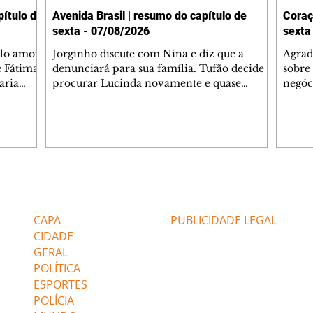
ítulo de
Avenida Brasil | resumo do capítulo de
Coraç
sexta - 07/08/2026
sexta
elo amor
Jorginho discute com Nina e diz que a
Agrad
e Fátima
denunciará para sua família. Tufão decide
sobre 
aria
procurar Lucinda novamente e quase
negóc
u
encontra Nina no lixão. Débora se
Janet
do,
preocupa com Jorginho. Monalisa pede que
Verôn
esteve
Olenka não a deixe sozinha. Tufão
inform
 Alika o
encontra Jorginho e o leva para casa. Max é
procu
. Chinua
hostil com Carminha. Diógenes se irrita
que e
quando Tavinho diz que não negociará o
decep
 Pascoal
passe de Roni por causa de sua sexualidade.
que s
Editorias
Editais Certificados
re que
Janaína admite para Jorginho que Lúcio e
preoc
r aos
Max estavam envolvidos na tentativa de
Cinar
CAPA
PUBLICIDADE LEGAL
assalto à
desco
CIDADE
GERAL
POLÍTICA
ESPORTES
POLÍCIA