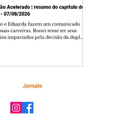
ão Acelerado | resumo do capítulo de
 - 07/08/2026
o e Eduarda fazem um comunicado
suas carreiras. Ronei teme ter seus
ios impactados pela decisão da dupla.
e decide prestar queixa contra
ica. Gael descobre que Naiane passou
ações sigilosas para Talita. Ronei
ra Verônica novamente e descobre
la deixou Bom Retorno. Gael se
ciona com Naiane. Valéria anuncia
e mudará de país, e Eduarda se
Siga
Jornale
upa com Sol. Palhares desconfia de
a em relação a Zilá. Ronei e Cinara
nfia