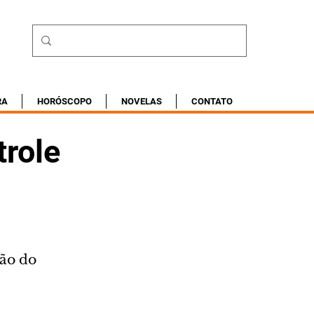
RA
HORÓSCOPO
NOVELAS
CONTATO
trole
ão do 