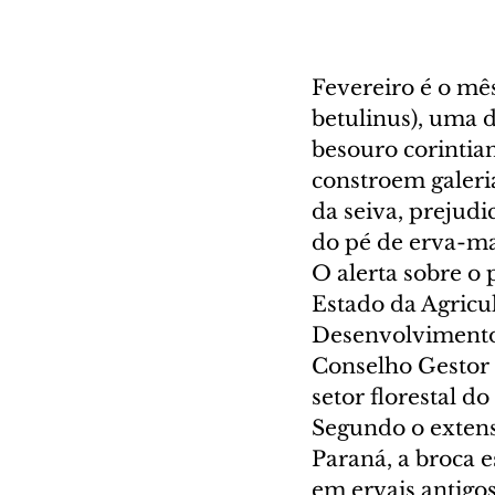
Fevereiro é o mê
betulinus), uma 
besouro corintian
constroem galeri
da seiva, prejud
do pé de erva-ma
O alerta sobre o 
Estado da Agricul
Desenvolvimento 
Conselho Gestor 
setor florestal do
Segundo o extens
Paraná, a broca 
em ervais antigo