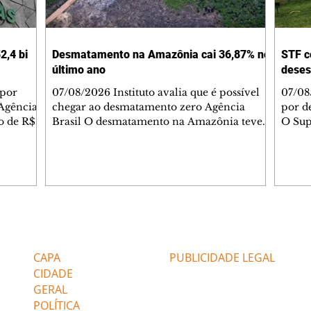
2,4 bi
Desmatamento na Amazônia cai 36,87% no
STF c
último ano
deses
 por
07/08/2026 Instituto avalia que é possível
07/08
Agência
chegar ao desmatamento zero Agência
por d
do de R$
Brasil O desmatamento na Amazônia teve
O Sup
segundo
queda de 36,87% entre agosto de 2025 e
começ
julho de 2026. Foram 2.874,38 km² de área
que va
2025.
sob alerta. É o menor valor desde 2016,
suspe
quando iniciou a série histórica. Na
Compa
medição do período anterior, a área sob
Comun
por
alerta na região foi de 4.495 km². O
anális
atingiu
tamanho da área sob alerta é 55,6% inferior
agosto
Editorias
Editais Certificados
tor de
à média dos últimos dez ciclos, ou seja, de
de In
1%; e
2015/2016 a 2025/2026. Os dados do
CAPA
PUBLICIDADE LEGAL
CIDADE
GERAL
POLÍTICA