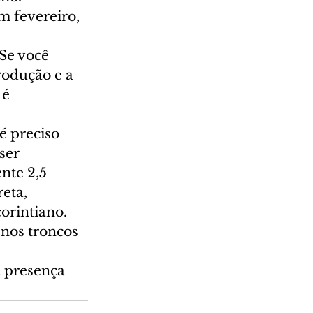
 fevereiro, 
Se você 
rodução e a 
é 
é preciso 
ser 
te 2,5 
eta, 
orintiano. 
 nos troncos 
 
a presença 