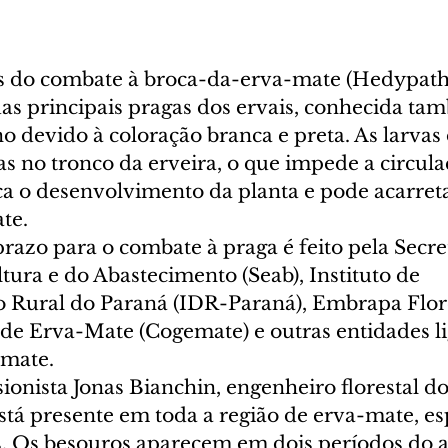
s do combate à broca-da-erva-mate (Hedypath
das principais pragas dos ervais, conhecida t
o devido à coloração branca e preta. As larvas
as no tronco da erveira, o que impede a circul
ica o desenvolvimento da planta e pode acarret
te. 
prazo para o combate à praga é feito pela Secre
tura e do Abastecimento (Seab), Instituto de 
Rural do Paraná (IDR-Paraná), Embrapa Flore
de Erva-Mate (Cogemate) e outras entidades li
 mate. 
ionista Jonas Bianchin, engenheiro florestal d
está presente em toda a região de erva-mate, e
s. Os besouros aparecem em dois períodos do a