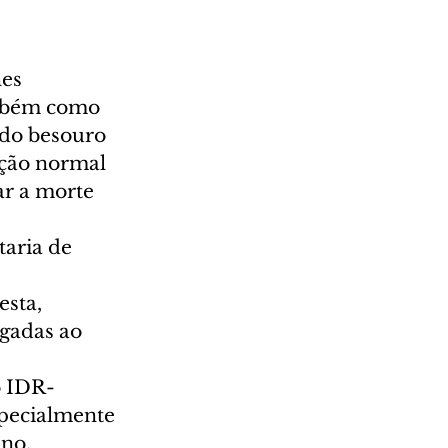
es 
ambém como 
 do besouro 
ação normal 
ar a morte 
taria de 
sta, 
gadas ao 
o IDR-
specialmente 
no. 