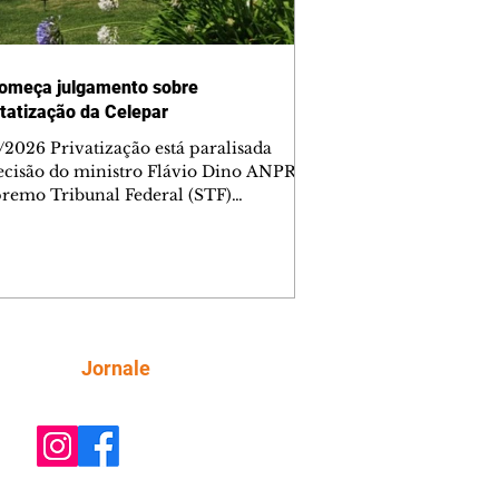
omeça julgamento sobre
tatização da Celepar
/2026 Privatização está paralisada
ecisão do ministro Flávio Dino ANPR
remo Tribunal Federal (STF)
ou nesta sexta-feira (7) o julgamento
i analisar a decisão liminar que
ndeu o processo de desestatização da
nhia de Tecnologia da Informação e
icação do Paraná (Celepar). A
e, prevista para ocorrer até o dia 18 de
, será feita no âmbito da Ação Direta
Siga
Jornale
constitucionalidade, relatada pelo
ministro Flávio Dino. A liminar fo