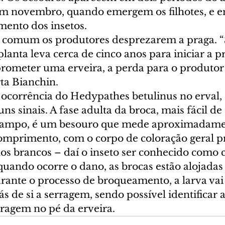
 novembro, quando emergem os filhotes, e em
mento dos insetos. 
é comum os produtores desprezarem a praga. “
anta leva cerca de cinco anos para iniciar a p
ometer uma erveira, a perda para o produtor 
erta Bianchin.
a ocorrência do Hedypathes betulinus no erval, 
uns sinais. A fase adulta da broca, mais fácil de 
 campo, é um besouro que mede aproximadamen
omprimento, com o corpo de coloração geral pr
os brancos – daí o inseto ser conhecido como c
, quando ocorre o dano, as brocas estão alojadas
urante o processo de broqueamento, a larva vai
 de si a serragem, sendo possível identificar 
ragem no pé da erveira.