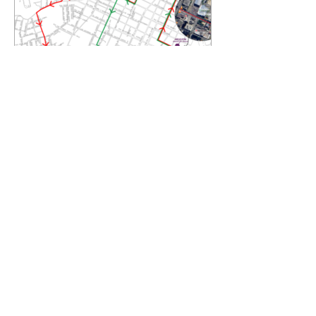
Trânsito em São José dos
Pinhais terá bloqueios nos
próximos dias. Confira!
07/08/2026 Motoristas que
circularem por São José dos
Pinhais nos próximos dias devem
ficar atentos às alterações no
trânsito. O Departamento
Municipal de Trânsito
(Demutran), informa que serão
realizados bloqueios temporários