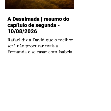
A Desalmada | resumo do
capítulo de segunda -
10/08/2026
Rafael diz a David que o melhor
será não procurar mais a
Fernanda e se casar com Isabela.
Júlia diz a Otávio que sua esposa
desconfia que ele tem uma
amante. Diante do túmulo de
Santiago, Fernanda diz que quer
justiça para ele mas, ao mesmo
tempo, se apaixonou por Rafael.
Martina critica David por ainda
não conhecer Clara e Sandra.
Fernanda confessa a Joana que