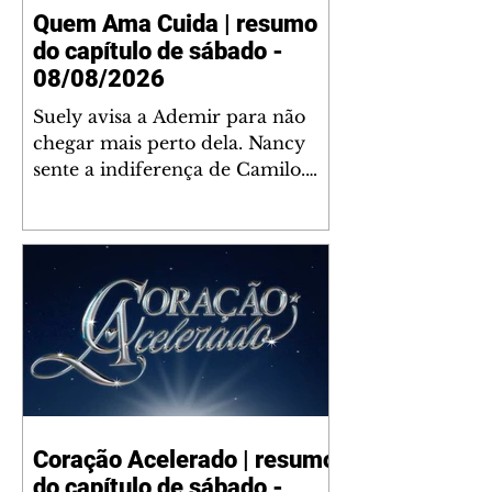
Quem Ama Cuida | resumo
do capítulo de sábado -
08/08/2026
Suely avisa a Ademir para não
chegar mais perto dela. Nancy
sente a indiferença de Camilo.
Tiago diz a Ingrid que ela não
tem competência para presidir a
joalheria. André conta a Pedro
que a associação de advogados
expulsou Ademir. Laurentino
contrata Adriana para servir no
restaurante. Adriana vê Pedro e
Bruna no restaurante. Bruna
provoca Adriana. Dora pede
ajuda a André para marcar um
Coração Acelerado | resumo
encontro com Suely. Adriana diz
do capítulo de sábado -
a Lyris que está feliz trabalhando