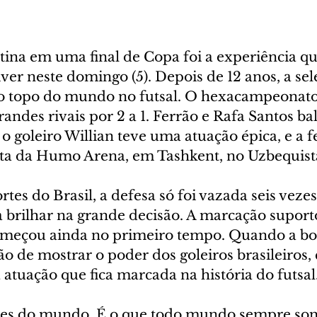
ina em uma final de Copa foi a experiência qu
iver neste domingo (5). Depois de 12 anos, a sel
o topo do mundo no futsal. O hexacampeonato
grandes rivais por 2 a 1. Ferrão e Rafa Santos b
 o goleiro Willian teve uma atuação épica, e a f
ta da Humo Arena, em Tashkent, no Uzbequist
tes do Brasil, a defesa só foi vazada seis veze
 brilhar na grande decisão. A marcação suport
omeçou ainda no primeiro tempo. Quando a bol
ão de mostrar o poder dos goleiros brasileiros,
 atuação que fica marcada na história do futsal
s do mundo. É o que todo mundo sempre sonh