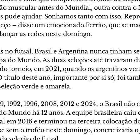
o muscular antes do Mundial, outra contra o 
s pude ajudar. Sonhamos tanto com isso. Repre
reço – disse um emocionado Ferrão, que se m
lançar as redes neste domingo.
is no futsal, Brasil e Argentina nunca tinham s
pa do Mundo. As duas seleções até travaram du
 do torneio, em 2021, quando os argentinos ve
 O título deste ano, importante por si só, foi t
seleção verde e amarela.
 1992, 1996, 2008, 2012 e 2024, o Brasil não c
o Mundo há 12 anos. A equipe brasileira caiu d
nal em 2016 e terminou na terceira colocação d
sse sem o troféu neste domingo, concretizaria o
da seleção de futsal.