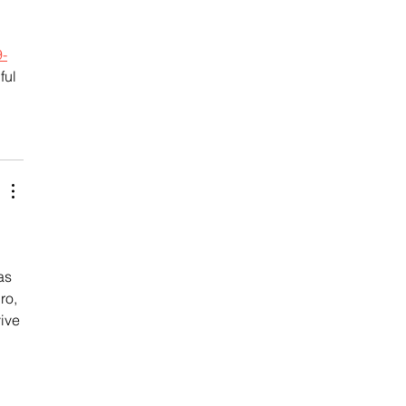
9-
ful 
as 
ro, 
ive 