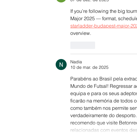
If you’re following the big tou
Major 2025 — format, schedule 
starladder-budapest-major-20
overview.
Curtir
Nadia
10 de mar. de 2025
Parabéns ao Brasil pela extrao
Mundo de Futsal! Regressar ao
equipa e para os seus adeptos.
ficarão na memória de todos os 
como também nos permite sent
verdadeiramente do desporto.
recomendo que visite Betonred
relacionadas com eventos desp