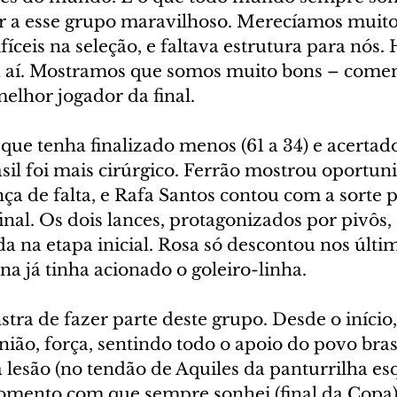
r a esse grupo maravilhoso. Merecíamos muito
ceis na seleção, e faltava estrutura para nós. 
tá aí. Mostramos que somos muito bons – com
melhor jogador da final.
que tenha finalizado menos (61 a 34) e acertad
Brasil foi mais cirúrgico. Ferrão mostrou oportun
ça de falta, e Rafa Santos contou com a sorte 
inal. Os dois lances, protagonizados por pivôs, 
 na etapa inicial. Rosa só descontou nos últim
a já tinha acionado o goleiro-linha.
tra de fazer parte deste grupo. Desde o início,
ão, força, sentindo todo o apoio do povo brasi
lesão (no tendão de Aquiles da panturrilha esq
mento com que sempre sonhei (final da Copa).