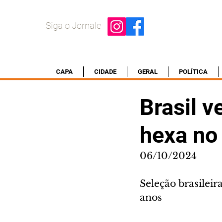
Siga o Jornale
CAPA
CIDADE
GERAL
POLÍTICA
Brasil v
hexa no
06/10/2024
Seleção brasileir
anos