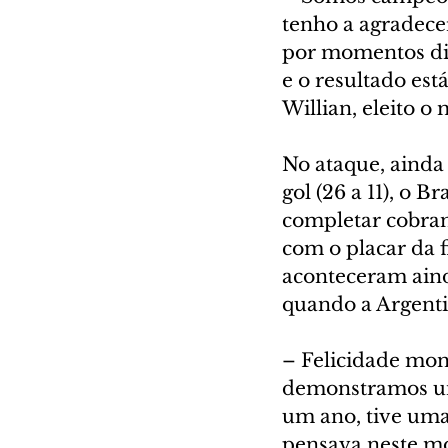
tenho a agradece
por momentos difí
e o resultado es
Willian, eleito o 
No ataque, ainda 
gol (26 a 11), o 
completar cobran
com o placar da f
aconteceram ainda
quando a Argentin
– Felicidade mons
demonstramos uni
um ano, tive uma 
pensava neste mo