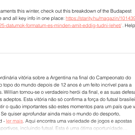
rnaments this winter, check out this breakdown of the Budapest 
and all key info in one place: 
https://starity.hu/magazin/10143
25-datumok-formatum-es-minden-amit-eddig-tudni-lehet/
 . Help
rdinária vitória sobre a Argentina na final do Campeonato do 
 topo do mundo depois de 12 anos é um feito incrível para a 
 Willian tornou-se o verdadeiro herói da final, e as suas defes
adeptos. Esta vitória não só confirma a força do futsal brasilei
ir o quão importantes são estes momentos para um país que v
 Se quiser aprofundar ainda mais o mundo do desporto, 
 - 
ler mais
. Aqui encontra uma variedade de jogos e apostas 
ortivos, incluindo futsal. Esta é uma ótima oportunidade…