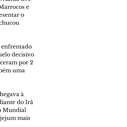
Marrocos e 
sentar o 
achucou 
e enfrentado 
elo decisivo 
nceram por 2 
ambém uma 
hegava à 
iante do Irã 
o Mundial 
 jejum mais 