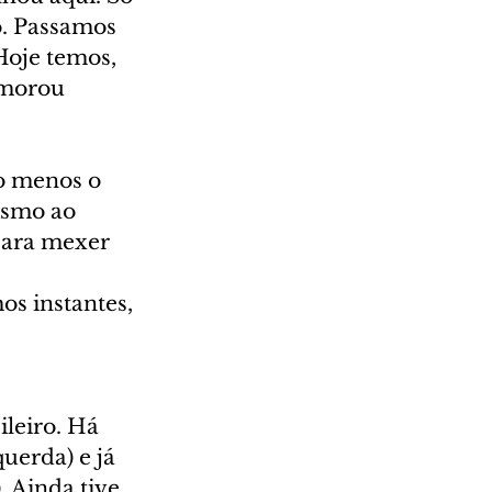
. Passamos 
Hoje temos, 
emorou 
o menos o 
ismo ao 
para mexer 
os instantes, 
 
leiro. Há 
uerda) e já 
 Ainda tive 