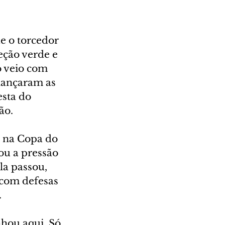
e o torcedor 
eção verde e 
 veio com 
alançaram as 
esta do 
ão.
s na Copa do 
ou a pressão 
a passou, 
 com defesas 
.
ou aqui. Só 