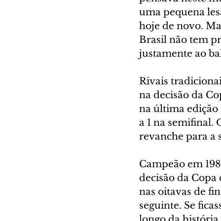
uma pequena lesã
hoje de novo. Ma
Brasil não tem p
justamente ao ba
Rivais tradiciona
na decisão da Co
na última edição
a 1 na semifinal.
revanche para a 
Campeão em 1989,
decisão da Copa d
nas oitavas de fi
seguinte. Se fica
longo da história 