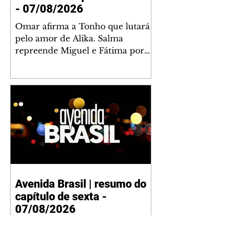
- 07/08/2026
Omar afirma a Tonho que lutará
pelo amor de Alika. Salma
repreende Miguel e Fátima por
terem sido rudes com Omar.
Maria Helena aconselha Manoel
sobre seu namoro com Ana
Maria. Pressionado, Bakari revela
a Jendal que Chinua esteve em
terras inimigas. Omar pede que
Alika o acompanhe até a agência
bancária. Chinua alerta Dumi,
Akin e Ladisa sobre as
desconfianças de Jendal, que
Avenida Brasil | resumo do
sonda Pascoal sobre seu
capítulo de sexta -
conselheiro. Chinua sugere que
Kênia reveja sua decisão de se
07/08/2026
juntar aos rebel