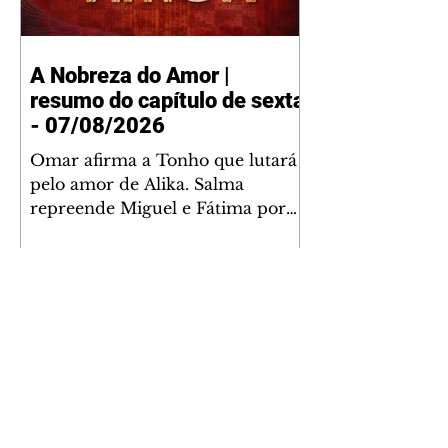
A Nobreza do Amor |
resumo do capítulo de sexta
- 07/08/2026
Omar afirma a Tonho que lutará
pelo amor de Alika. Salma
repreende Miguel e Fátima por
terem sido rudes com Omar.
Maria Helena aconselha Manoel
sobre seu namoro com Ana
Maria. Pressionado, Bakari revela
a Jendal que Chinua esteve em
terras inimigas. Omar pede que
Alika o acompanhe até a agência
bancária. Chinua alerta Dumi,
Akin e Ladisa sobre as
desconfianças de Jendal, que