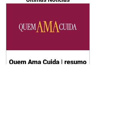
Quem Ama Cuida | resumo
do capítulo de quinta -
06/08/2026
Pedro percebe que Bruna tomou
um remédio para dormir. Joel
demonstra interesse por Adriana.
Fernando elogia Mau Mau. Bia
não gosta quando Brigitte e
Rafael se sentam à mesa com ela
e César, atrapalhando o jantar