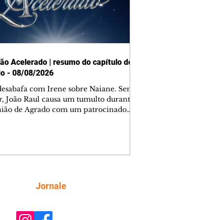
ão Acelerado | resumo do capítulo de
o - 08/08/2026
desabafa com Irene sobre Naiane. Sem
r, João Raul causa um tumulto durante
nião de Agrado com um patrocinador.
orienta Osmar a seguir Cinara, que
be a movimentação e alerta Ronei.
res confronta Cinara sobre a
imação com Ronei. Eduarda pensa
dir a Valéria para ficar com Sol. Gael
e terminar com Naiane. João Raul
ta para Agrado que não está
Siga
Jornale
guindo conviver com seu sucesso, e
na o relacionamento dos dois.