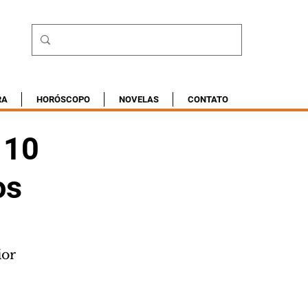
RA
HORÓSCOPO
NOVELAS
CONTATO
 10
os
ior