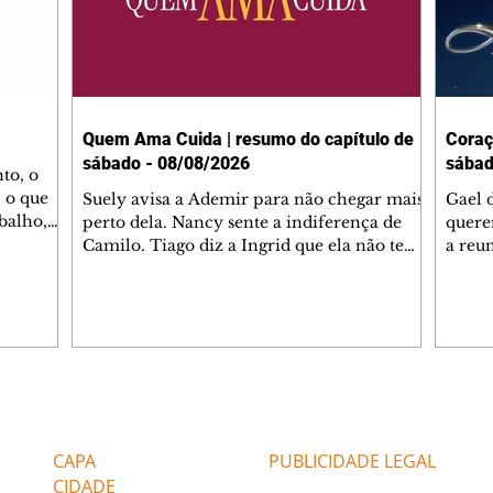
Quem Ama Cuida | resumo do capítulo de
Coraç
sábado - 08/08/2026
sábad
to, o
 o que
Suely avisa a Ademir para não chegar mais
Gael 
balho,
perto dela. Nancy sente a indiferença de
quere
studo
Camilo. Tiago diz a Ingrid que ela não tem
a reu
da nossa
competência para presidir a joalheria.
Zilá 
miliano
André conta a Pedro que a associação de
perce
r Franco
advogados expulsou Ademir. Laurentino
Palha
ir
contrata Adriana para servir no
aprox
 e
restaurante. Adriana vê Pedro e Bruna no
em pe
-0645.
restaurante. Bruna provoca Adriana. Dora
decid
através
pede ajuda a André para marcar um
inven
Editorias
Editais Certificados
encontro com Suely. Adriana diz a Lyris
conse
que está feliz trabalhando no restaurante de
termi
CAPA
PUBLICIDADE LEGAL
Nanc
CIDADE