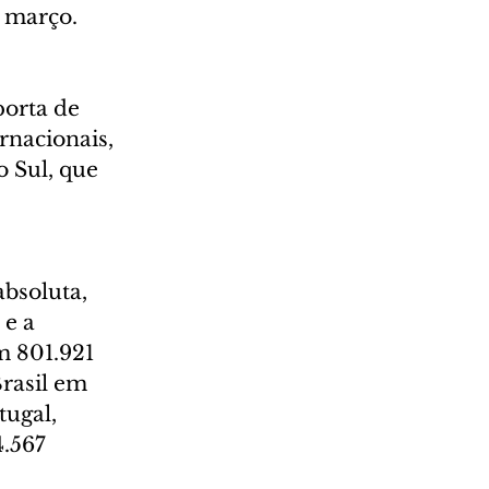
e março.
orta de 
rnacionais, 
 Sul, que 
bsoluta, 
e a 
m 801.921 
rasil em 
ugal, 
.567 