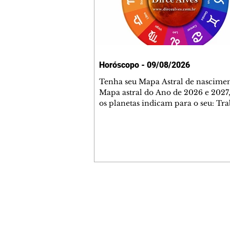
Horóscopo - 09/08/2026
Tenha seu Mapa Astral de nascimen
Mapa astral do Ano de 2026 e 2027,
os planetas indicam para o seu: Tra
Amor, Dinheiro, Saúde e Família. E
com 35 páginas. Adquira já através 
loja virtual ou na loja física: rua E
Perneta 30 – loja 21 – galeria Ceza
– centro – Curitiba. Você pode ped
também através do nosso Whatsapp
receber seu livro virtual: (41) 99719
Escute o programa Bom Dia Astral 
Contato comercial
da Rádio Cultura AM 930 e t
mmjornale@gmail.com
Telefone: (41) 99978-9956