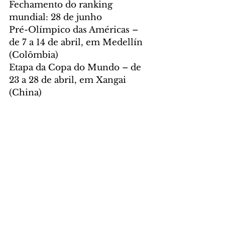
Fechamento do ranking 
mundial: 28 de junho
Pré-Olímpico das Américas – 
de 7 a 14 de abril, em Medellín 
(Colômbia)
Etapa da Copa do Mundo – de 
23 a 28 de abril, em Xangai 
(China)
Etapa da Copa do Mundo – de 
21 a 26 de maio – em Yecheon 
(Coreia do Sul)
Pré-Olímpico Global – de 15 a 
16 de junho, em Antália 
(Turquia)
* Já estão classificados Marcus 
D'Almeida e Ana Clara Machado
TRIATLO