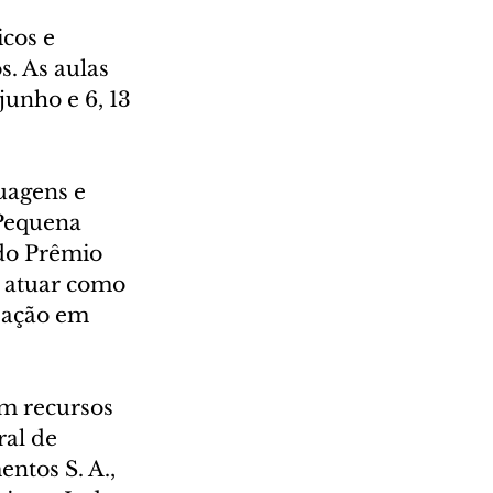
cos e 
s. As aulas 
junho e 6, 13 
uagens e 
Pequena 
 do Prêmio 
e atuar como 
ização em 
m recursos 
al de 
ntos S. A., 