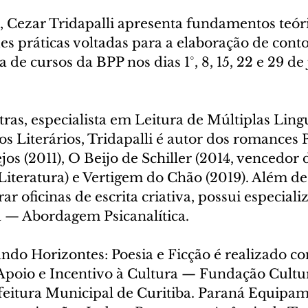
, Cezar Tridapalli apresenta fundamentos teóri
es práticas voltadas para a elaboração de conto
 de cursos da BPP nos dias 1°, 8, 15, 22 e 29 de 
as, especialista em Leitura de Múltiplas Ling
s Literários, Tridapalli é autor dos romances 
jos (2011), O Beijo de Schiller (2014, vencedor
Literatura) e Vertigem do Chão (2019). Além d
ar oficinas de escrita criativa, possui especial
ca — Abordagem Psicanalítica.
ndo Horizontes: Poesia e Ficção é realizado co
poio e Incentivo à Cultura — Fundação Cultur
feitura Municipal de Curitiba. Paraná Equipame