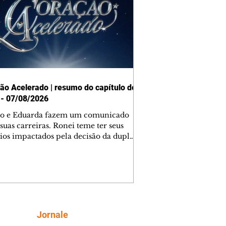
ão Acelerado | resumo do capítulo de
 - 07/08/2026
o e Eduarda fazem um comunicado
suas carreiras. Ronei teme ter seus
ios impactados pela decisão da dupla.
e decide prestar queixa contra
ica. Gael descobre que Naiane passou
ações sigilosas para Talita. Ronei
ra Verônica novamente e descobre
la deixou Bom Retorno. Gael se
ciona com Naiane. Valéria anuncia
e mudará de país, e Eduarda se
Siga
Jornale
upa com Sol. Palhares desconfia de