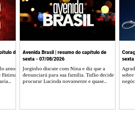
ítulo de
Avenida Brasil | resumo do capítulo de
Coraç
sexta - 07/08/2026
sexta
elo amor
Jorginho discute com Nina e diz que a
Agrad
e Fátima
denunciará para sua família. Tufão decide
sobre 
aria
procurar Lucinda novamente e quase
negóc
u
encontra Nina no lixão. Débora se
Janet
do,
preocupa com Jorginho. Monalisa pede que
Verôn
esteve
Olenka não a deixe sozinha. Tufão
inform
 Alika o
encontra Jorginho e o leva para casa. Max é
procu
. Chinua
hostil com Carminha. Diógenes se irrita
que e
quando Tavinho diz que não negociará o
decep
 Pascoal
passe de Roni por causa de sua sexualidade.
que s
Editorias
Editais Certificados
re que
Janaína admite para Jorginho que Lúcio e
preoc