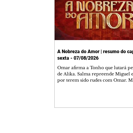
A Nobreza do Amor | resumo do cap
sexta - 07/08/2026
Omar afirma a Tonho que lutará p
de Alika. Salma repreende Miguel 
por terem sido rudes com Omar. M
Helena aconselha Manoel sobre se
namoro com Ana Maria. Pressiona
Bakari revela a Jendal que Chinua 
em terras inimigas. Omar pede que
acompanhe até a agência bancária
alerta Dumi, Akin e Ladisa sobre as
desconfianças de Jendal, que sonda
Contato comercial
sobre seu conselheiro. Chinua suge