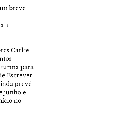
 um breve 
em 
res Carlos 
ntos 
 turma para 
de Escrever 
inda prevê 
e junho e 
ício no 