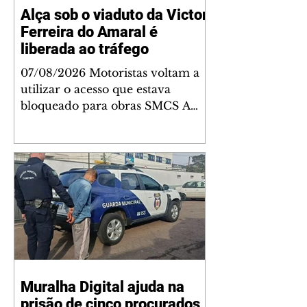
Alça sob o viaduto da Victor
Ferreira do Amaral é
liberada ao tráfego
07/08/2026 Motoristas voltam a
utilizar o acesso que estava
bloqueado para obras SMCS A
alça de retorno sob o viaduto da
Victor Ferreira do Amaral, entre
o Super Muffato e o
Departamento Nacional de
Infraestrutura de Transportes
(DNIT), no Tarumã, está liberada
ao trânsito desde a noite desta
quinta-feira (6/8). O retorno
estava bloqueado para a execução
das obras do Complexo Tarumã.
Muralha Digital ajuda na
Com a liberação, os motoristas
prisão de cinco procurados
que trafegam pela Linha Verde