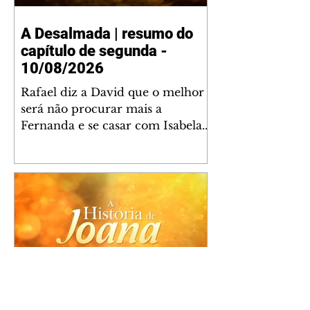
A Desalmada | resumo do
capítulo de segunda -
10/08/2026
Rafael diz a David que o melhor
será não procurar mais a
Fernanda e se casar com Isabela.
Júlia diz a Otávio que sua esposa
desconfia que ele tem uma
amante. Diante do túmulo de
Santiago, Fernanda diz que quer
justiça para ele mas, ao mesmo
tempo, se apaixonou por Rafael.
Martina critica David por ainda
não conhecer Clara e Sandra.
Fernanda confessa a Joana que
não consegue parar de pensar em
A História de Joana, A
Rafael. Isabela e Rafael garantem